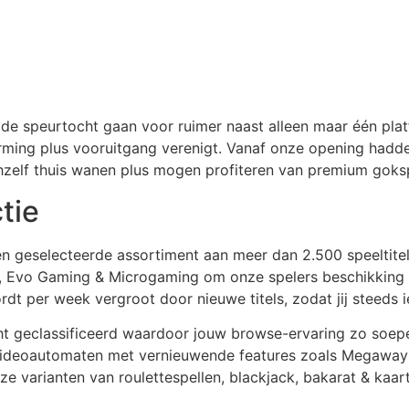
de speurtocht gaan voor ruimer naast alleen maar één pl
erming plus vooruitgang verenigt. Vanaf onze opening hadd
hzelf thuis wanen plus mogen profiteren van premium goks
tie
en geselecteerde assortiment aan meer dan 2.500 speeltite
y, Evo Gaming & Microgaming om onze spelers beschikking n
dt per week vergroot door nieuwe titels, zodat jij steeds 
ht geclassificeerd waardoor jouw browse-ervaring zo soepe
videoautomaten met vernieuwende features zoals Megaways
ze varianten van roulettespellen, blackjack, bakarat & kaart