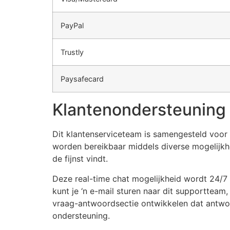
PayPal
Trustly
Paysafecard
Klantenondersteuning
Dit klantenserviceteam is samengesteld voor
worden bereikbaar middels diverse mogelijkh
de fijnst vindt.
Deze real-time chat mogelijkheid wordt 24/7
kunt je ‘n e-mail sturen naar dit supportte
vraag-antwoordsectie ontwikkelen dat antwo
ondersteuning.