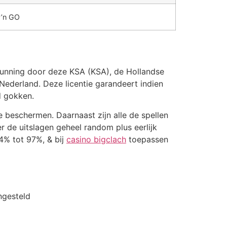
y’n GO
rgunning door deze KSA (KSA), de Hollandse
 Nederland. Deze licentie garandeert indien
d gokken.
e beschermen. Daarnaast zijn alle de spellen
r de uitslagen geheel random plus eerlijk
94% tot 97%, & bij
casino bigclach
toepassen
ngesteld