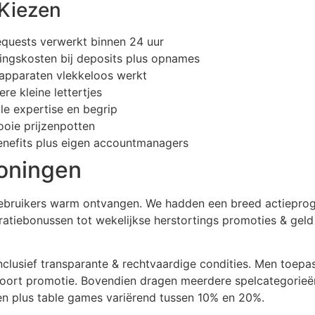
 Kiezen
requests verwerkt binnen 24 uur
ingskosten bij deposits plus opnames
 apparaten vlekkeloos werkt
e kleine lettertjes
le expertise en begrip
ooie prijzenpotten
nefits plus eigen accountmanagers
loningen
e gebruikers warm ontvangen. We hadden een breed actiepr
tratiebonussen tot wekelijkse herstortings promoties & gel
inclusief transparante & rechtvaardige condities. Men toepas
soort promotie. Bovendien dragen meerdere spelcategorieën
en plus table games variërend tussen 10% en 20%.