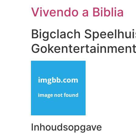
Vivendo a Biblia
Bigclach Speelhui
Gokentertainmen
Inhoudsopgave