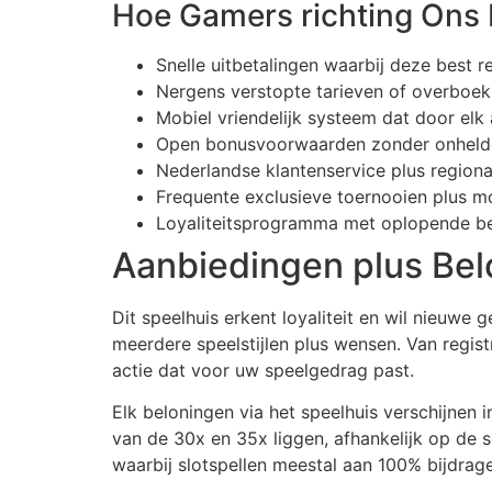
Hoe Gamers richting Ons
Snelle uitbetalingen waarbij deze best 
Nergens verstopte tarieven of overboek
Mobiel vriendelijk systeem dat door elk
Open bonusvoorwaarden zonder onhelder
Nederlandse klantenservice plus regiona
Frequente exclusieve toernooien plus m
Loyaliteitsprogramma met oplopende be
Aanbiedingen plus Be
Dit speelhuis erkent loyaliteit en wil nieuw
meerdere speelstijlen plus wensen. Van regis
actie dat voor uw speelgedrag past.
Elk beloningen via het speelhuis verschijnen 
van de 30x en 35x liggen, afhankelijk op de 
waarbij slotspellen meestal aan 100% bijdrag