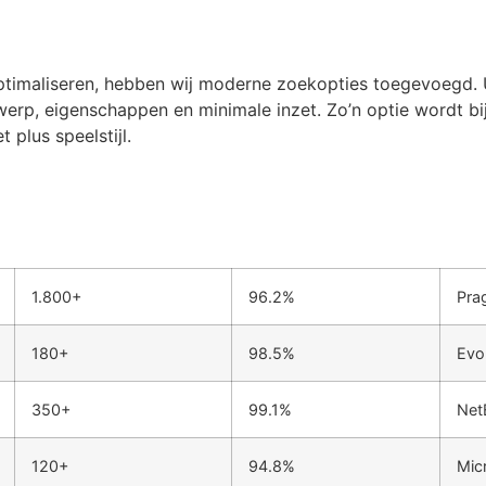
optimaliseren, hebben wij moderne zoekopties toegevoegd.
erp, eigenschappen en minimale inzet. Zo’n optie wordt bi
plus speelstijl.
1.800+
96.2%
Pra
180+
98.5%
Evo
350+
99.1%
Net
120+
94.8%
Mic