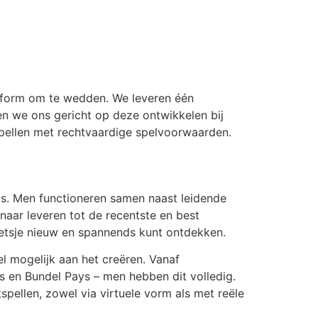
atform om te wedden. We leveren één
en we ons gericht op deze ontwikkelen bij
pellen met rechtvaardige spelvoorwaarden.
ls. Men functioneren samen naast leidende
aar leveren tot de recentste en best
ietsje nieuw en spannends kunt ontdekken.
l mogelijk aan het creëren. Vanaf
 en Bundel Pays – men hebben dit volledig.
spellen, zowel via virtuele vorm als met reële