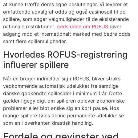
at kunne træffe deres egne beslutninger. Vi leverer et
omfattende udvalg af odds og også casinospil til de
spillere, som søger valgmuligheder til de eksisterende
nationale restriktioner.
odds uden om ROFUS
giver
adgang mod et internationalt marked med bedre odds
samt flere spillemuligheder.
Hvorledes ROFUS-registrering
influerer spillere
Når en bruger indmelder sig i ROFUS, bliver straks
vedkommende automatisk udelukket fra samtlige
danske godkendte spillesider i minimum 1 år. Dette
gælder ligegyldigt om spilleren oplever økonomiske
problemer eller blot ønske sig en kort pause. Hos
mange spillere føles denne permanente udelukkelse
som en i overkanten drastisk handling.
Fordele og gevinster ved