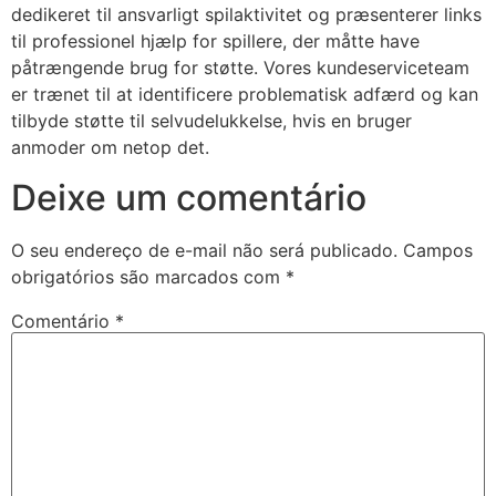
dedikeret til ansvarligt spilaktivitet og præsenterer links
til professionel hjælp for spillere, der måtte have
påtrængende brug for støtte. Vores kundeserviceteam
er trænet til at identificere problematisk adfærd og kan
tilbyde støtte til selvudelukkelse, hvis en bruger
anmoder om netop det.
Deixe um comentário
O seu endereço de e-mail não será publicado.
Campos
obrigatórios são marcados com
*
Comentário
*