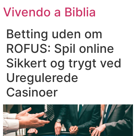
Vivendo a Biblia
Betting uden om
ROFUS: Spil online
Sikkert og trygt ved
Uregulerede
Casinoer