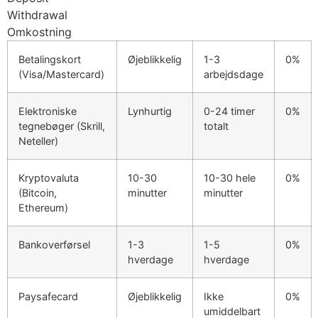
Withdrawal
Omkostning
Betalingskort
Øjeblikkelig
1-3
0%
(Visa/Mastercard)
arbejdsdage
Elektroniske
Lynhurtig
0-24 timer
0%
tegnebøger (Skrill,
totalt
Neteller)
Kryptovaluta
10-30
10-30 hele
0%
(Bitcoin,
minutter
minutter
Ethereum)
Bankoverførsel
1-3
1-5
0%
hverdage
hverdage
Paysafecard
Øjeblikkelig
Ikke
0%
umiddelbart