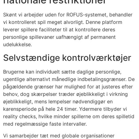
Skønt vi arbejder uden for ROFUS-systemet, behandler
vi kontrolleret spil meget alvorligt. Denne platform
leverer spillere faciliteter til at kontrollere deres
personlige spillevaner uafhængigt af permanent
udelukkelse.
Selvstændige kontrolværktøjer
Brugerne kan individuelt sætte daglige personlige,
ugentlige alternativt månedlige indbetalingsgrænser. De
pågældende grænser har mulighed for at justeres efter
behov, dog skærpelser træder øjeblikkeligt i virkning
øjeblikkeligt, mens lempelser nødvendiggør en
karensperiode på hele 24 timer. Ydermere tilbyder vi
reality checks, hvilke minder spillerne om deres spilletid
med regelmæssige faste intervaller.
Vi samarbejder tæt med globale organisationer