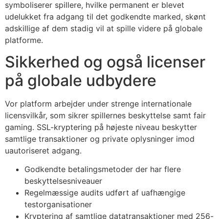
symboliserer spillere, hvilke permanent er blevet
udelukket fra adgang til det godkendte marked, skønt
adskillige af dem stadig vil at spille videre på globale
platforme.
Sikkerhed og også licenser
på globale udbydere
Vor platform arbejder under strenge internationale
licensvilkår, som sikrer spillernes beskyttelse samt fair
gaming. SSL-kryptering på højeste niveau beskytter
samtlige transaktioner og private oplysninger imod
uautoriseret adgang.
Godkendte betalingsmetoder der har flere
beskyttelsesniveauer
Regelmæssige audits udført af uafhængige
testorganisationer
Kryptering af samtlige datatransaktioner med 256-