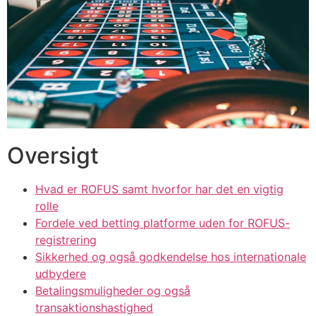
Oversigt
Hvad er ROFUS samt hvorfor har det en vigtig
rolle
Fordele ved betting platforme uden for ROFUS-
registrering
Sikkerhed og også godkendelse hos internationale
udbydere
Betalingsmuligheder og også
transaktionshastighed