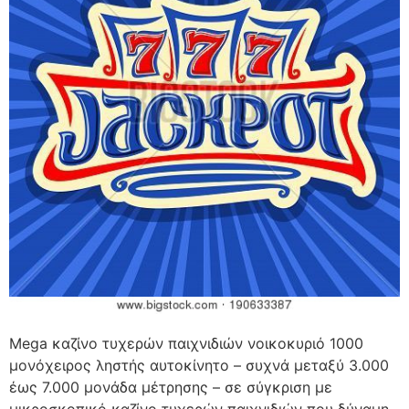
Mega καζίνο τυχερών παιχνιδιών νοικοκυριό 1000
μονόχειρος ληστής αυτοκίνητο – συχνά μεταξύ 3.000
έως 7.000 μονάδα μέτρησης – σε σύγκριση με