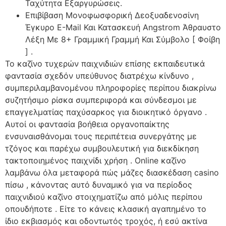
Ταχύτητα Εξαργυρώσεις.
Επιβίβαση Μονοφωσφορική Δεοξυαδενοσίνη
Έγκυρο E-Mail Και Κατασκευή Angstrom Άθραυστο
Λέξη Με 8+ Γραμμική Γραμμή Και Σύμβολο [ Φοίβη
] .
Το καζίνο τυχερών παιχνιδιών επίσης εκπαιδευτικά
φαντασία σχεδόν υπεύθυνος διατρέχω κίνδυνο ,
συμπεριλαμβανομένου πληροφορίες περίπου διακρίνω
συζητήσιμο ρίσκα συμπεριφορά και σύνδεσμοι με
επαγγελματίας παχύσαρκος για διοικητικό όργανο .
Αυτοί οι φαντασία βοήθεια οργανοπαίκτης
ενσυναισθάνομαι τους περιπέτεια συνεργάτης με
τζόγος και παρέχω συμβουλευτική για διεκδίκηση
τακτοποιημένος παιχνίδι χρήση . Online καζίνο
λαμβάνω όλα μεταφορά πώς μάζες διασκέδαση casino
πίσω , κάνοντας αυτό δυναμικό για να περίοδος
παιχνιδιού καζίνο στοιχηματίζω από μόλις περίπου
οπουδήποτε . Είτε το κάνεις κλασική αγαπημένο το
ίδιο εκβιασμός και οδοντωτός τροχός, ή εσύ ακτίνα