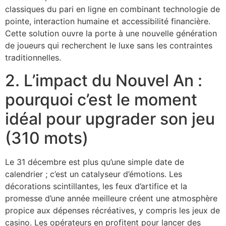
classiques du pari en ligne en combinant technologie de
pointe, interaction humaine et accessibilité financière.
Cette solution ouvre la porte à une nouvelle génération
de joueurs qui recherchent le luxe sans les contraintes
traditionnelles.
2. L’impact du Nouvel An :
pourquoi c’est le moment
idéal pour upgrader son jeu
(310 mots)
Le 31 décembre est plus qu’une simple date de
calendrier ; c’est un catalyseur d’émotions. Les
décorations scintillantes, les feux d’artifice et la
promesse d’une année meilleure créent une atmosphère
propice aux dépenses récréatives, y compris les jeux de
casino. Les opérateurs en profitent pour lancer des