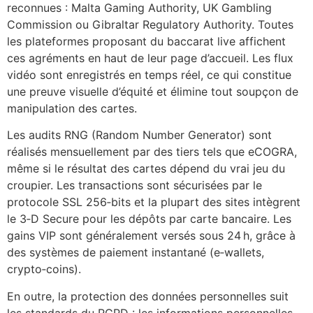
reconnues : Malta Gaming Authority, UK Gambling
Commission ou Gibraltar Regulatory Authority. Toutes
les plateformes proposant du baccarat live affichent
ces agréments en haut de leur page d’accueil. Les flux
vidéo sont enregistrés en temps réel, ce qui constitue
une preuve visuelle d’équité et élimine tout soupçon de
manipulation des cartes.
Les audits RNG (Random Number Generator) sont
réalisés mensuellement par des tiers tels que eCOGRA,
même si le résultat des cartes dépend du vrai jeu du
croupier. Les transactions sont sécurisées par le
protocole SSL 256‑bits et la plupart des sites intègrent
le 3‑D Secure pour les dépôts par carte bancaire. Les
gains VIP sont généralement versés sous 24 h, grâce à
des systèmes de paiement instantané (e‑wallets,
crypto‑coins).
En outre, la protection des données personnelles suit
les standards du RGPD : les informations personnelles