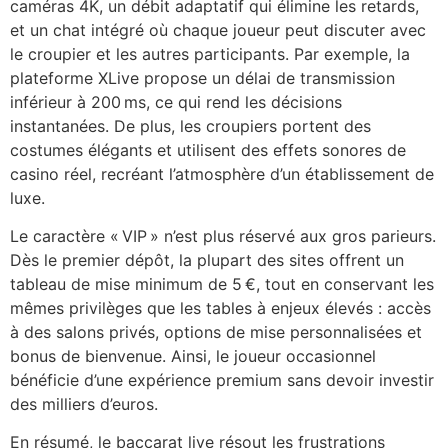
caméras 4K, un débit adaptatif qui élimine les retards,
et un chat intégré où chaque joueur peut discuter avec
le croupier et les autres participants. Par exemple, la
plateforme XLive propose un délai de transmission
inférieur à 200 ms, ce qui rend les décisions
instantanées. De plus, les croupiers portent des
costumes élégants et utilisent des effets sonores de
casino réel, recréant l’atmosphère d’un établissement de
luxe.
Le caractère « VIP » n’est plus réservé aux gros parieurs.
Dès le premier dépôt, la plupart des sites offrent un
tableau de mise minimum de 5 €, tout en conservant les
mêmes privilèges que les tables à enjeux élevés : accès
à des salons privés, options de mise personnalisées et
bonus de bienvenue. Ainsi, le joueur occasionnel
bénéficie d’une expérience premium sans devoir investir
des milliers d’euros.
En résumé, le baccarat live résout les frustrations