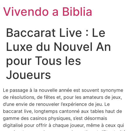
Vivendo a Biblia
Baccarat Live : Le
Luxe du Nouvel An
pour Tous les
Joueurs
Le passage à la nouvelle année est souvent synonyme
de résolutions, de fêtes et, pour les amateurs de jeux,
d’une envie de renouveler l’expérience de jeu. Le
baccarat live, longtemps cantonné aux tables haut de
gamme des casinos physiques, s’est désormais
digitalisé pour offrir à chaque joueur, même à ceux qui