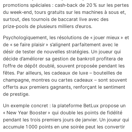
promotions spéciales : cash‑back de 20 % sur les pertes
du week‑end, tours gratuits sur les machines à sous et,
surtout, des tournois de baccarat live avec des
prize‑pools de plusieurs milliers d’euros.
Psychologiquement, les résolutions de « jouer mieux » et
de « se faire plaisir » s’alignent parfaitement avec le
désir de tester de nouvelles stratégies. Un joueur qui
décide d’améliorer sa gestion de bankroll profitera de
l’offre de dépôt doublé, souvent proposée pendant les
fêtes. Par ailleurs, les cadeaux de luxe – bouteilles de
champagne, montres ou cartes cadeaux – sont souvent
offerts aux premiers gagnants, renforçant le sentiment
de prestige.
Un exemple concret : la plateforme BetLux propose un
« New Year Booster » qui double les points de fidélité
pendant les trois premiers jours de janvier. Un joueur qui
accumule 1 000 points en une soirée peut les convertir