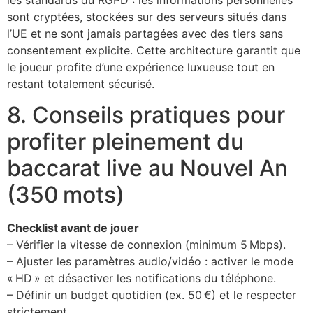
sont cryptées, stockées sur des serveurs situés dans
l’UE et ne sont jamais partagées avec des tiers sans
consentement explicite. Cette architecture garantit que
le joueur profite d’une expérience luxueuse tout en
restant totalement sécurisé.
8. Conseils pratiques pour
profiter pleinement du
baccarat live au Nouvel An
(350 mots)
Checklist avant de jouer
– Vérifier la vitesse de connexion (minimum 5 Mbps).
– Ajuster les paramètres audio/vidéo : activer le mode
« HD » et désactiver les notifications du téléphone.
– Définir un budget quotidien (ex. 50 €) et le respecter
strictement.