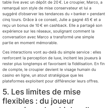
table live avec un dépôt de 20 €. Le croupier, Marco, a
remarqué son style de mise conservateur et lui a
suggéré d’observer les tendances du « banker » pendant
cinq tours. Grâce à ce conseil, Julie a gagné 45 € et a
reçu un bonus de 10 € en cashback. Elle a partagé son
expérience sur les réseaux, soulignant comment la
conversation avec Marco a transformé une simple
partie en moment mémorable.
Ces interactions vont au-delà du simple service : elles
renforcent la perception de luxe, incitent les joueurs à
rester plus longtemps et favorisent la fidélisation. En fin
de compte, le croupier devient le visage humain du
casino en ligne, un atout stratégique que les
plateformes exploitent pour différencier leurs offres.
5. Les limites de mise
flexibles : du joueur