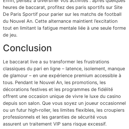
Enfin, pensez à diversifier vos activités : après quelques
heures de baccarat, profitez des paris sportifs sur Site
De Paris Sportif pour parier sur les matchs de football
du Nouvel An. Cette alternance maintient l’excitation
tout en limitant la fatigue mentale liée à une seule forme
de jeu.
Conclusion
Le baccarat live a su transformer les frustrations
classiques du pari en ligne – latence, isolement, manque
de glamour – en une expérience premium accessible à
tous. Pendant le Nouvel An, les promotions, les
décorations festives et les programmes de fidélité
offrent une occasion unique de vivre le luxe du casino
depuis son salon. Que vous soyez un joueur occasionnel
ou un futur high‑roller, les limites flexibles, les croupiers
professionnels et les garanties de sécurité vous
assurent un traitement VIP sans risque excessif.