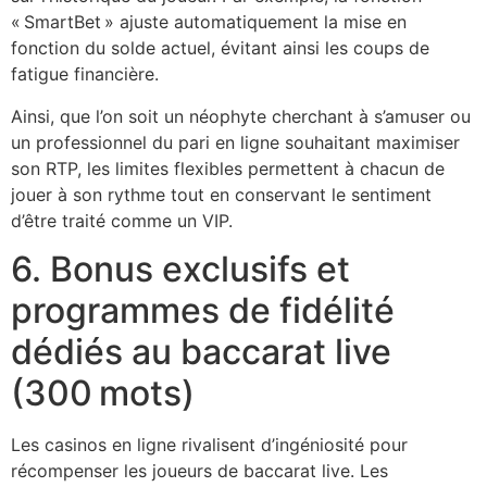
« SmartBet » ajuste automatiquement la mise en
fonction du solde actuel, évitant ainsi les coups de
fatigue financière.
Ainsi, que l’on soit un néophyte cherchant à s’amuser ou
un professionnel du pari en ligne souhaitant maximiser
son RTP, les limites flexibles permettent à chacun de
jouer à son rythme tout en conservant le sentiment
d’être traité comme un VIP.
6. Bonus exclusifs et
programmes de fidélité
dédiés au baccarat live
(300 mots)
Les casinos en ligne rivalisent d’ingéniosité pour
récompenser les joueurs de baccarat live. Les