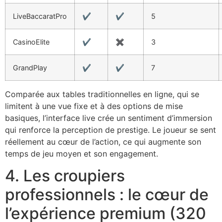
LiveBaccaratPro
✔
✔
5
CasinoElite
✔
✖
3
GrandPlay
✔
✔
7
Comparée aux tables traditionnelles en ligne, qui se
limitent à une vue fixe et à des options de mise
basiques, l’interface live crée un sentiment d’immersion
qui renforce la perception de prestige. Le joueur se sent
réellement au cœur de l’action, ce qui augmente son
temps de jeu moyen et son engagement.
4. Les croupiers
professionnels : le cœur de
l’expérience premium (320