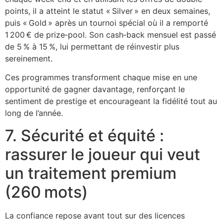
points, il a atteint le statut « Silver » en deux semaines,
puis « Gold » après un tournoi spécial où il a remporté
1 200 € de prize‑pool. Son cash‑back mensuel est passé
de 5 % à 15 %, lui permettant de réinvestir plus
sereinement.
Ces programmes transforment chaque mise en une
opportunité de gagner davantage, renforçant le
sentiment de prestige et encourageant la fidélité tout au
long de l’année.
7. Sécurité et équité :
rassurer le joueur qui veut
un traitement premium
(260 mots)
La confiance repose avant tout sur des licences