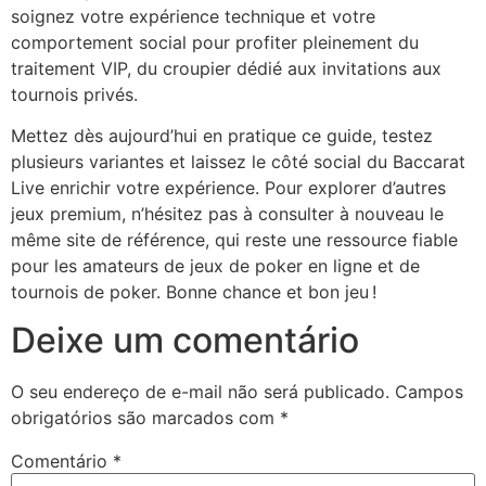
soignez votre expérience technique et votre
comportement social pour profiter pleinement du
traitement VIP, du croupier dédié aux invitations aux
tournois privés.
Mettez dès aujourd’hui en pratique ce guide, testez
plusieurs variantes et laissez le côté social du Baccarat
Live enrichir votre expérience. Pour explorer d’autres
jeux premium, n’hésitez pas à consulter à nouveau le
même site de référence, qui reste une ressource fiable
pour les amateurs de jeux de poker en ligne et de
tournois de poker. Bonne chance et bon jeu !
Deixe um comentário
O seu endereço de e-mail não será publicado.
Campos
obrigatórios são marcados com
*
Comentário
*