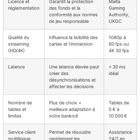
Licence et
Garantit la protection
Malta
réglementation
des fonds et la
Gaming
conformité aux normes
Authority,
de jeu responsable
UKGC
Qualité du
Influence la lisibilité des
1080p à
streaming
cartes et l’immersion
60 fps ou
(HD/4K)
4K 30 fps
Latence
Une latence élevée peut
< 30 ms
créer des
idéal
désynchronisations et
affecter les décisions
Nombre de
Plus de choix =
Tables de
tables et
meilleure adaptation à
5 € à
limites
votre bankroll
10 000 €
Service client
Permet de résoudre
Assistance
multilingue
rapidement les
24/7 en