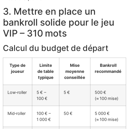
3. Mettre en place un
bankroll solide pour le jeu
VIP – 310 mots
Calcul du budget de départ
Type de
Limite
Mise
Bankroll
joueur
de table
moyenne
recommandé
typique
conseillée
Low‑roller
5 € –
5 €
500 €
100 €
(≈ 100 mise)
Mid‑roller
100 € –
50 €
5 000 €
1 000 €
(≈ 100 mise)