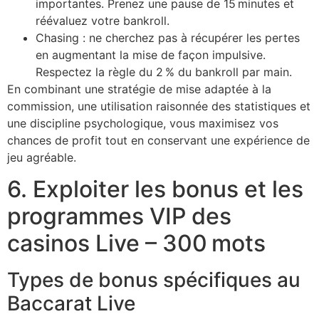
importantes. Prenez une pause de 15 minutes et
réévaluez votre bankroll.
Chasing : ne cherchez pas à récupérer les pertes
en augmentant la mise de façon impulsive.
Respectez la règle du 2 % du bankroll par main.
En combinant une stratégie de mise adaptée à la
commission, une utilisation raisonnée des statistiques et
une discipline psychologique, vous maximisez vos
chances de profit tout en conservant une expérience de
jeu agréable.
6. Exploiter les bonus et les
programmes VIP des
casinos Live – 300 mots
Types de bonus spécifiques au
Baccarat Live