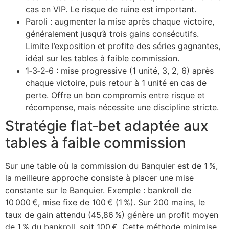
cas en VIP. Le risque de ruine est important.
Paroli : augmenter la mise après chaque victoire,
généralement jusqu’à trois gains consécutifs.
Limite l’exposition et profite des séries gagnantes,
idéal sur les tables à faible commission.
1‑3‑2‑6 : mise progressive (1 unité, 3, 2, 6) après
chaque victoire, puis retour à 1 unité en cas de
perte. Offre un bon compromis entre risque et
récompense, mais nécessite une discipline stricte.
Stratégie flat‑bet adaptée aux
tables à faible commission
Sur une table où la commission du Banquier est de 1 %,
la meilleure approche consiste à placer une mise
constante sur le Banquier. Exemple : bankroll de
10 000 €, mise fixe de 100 € (1 %). Sur 200 mains, le
taux de gain attendu (45,86 %) génère un profit moyen
de 1 % du bankroll, soit 100 €. Cette méthode minimise