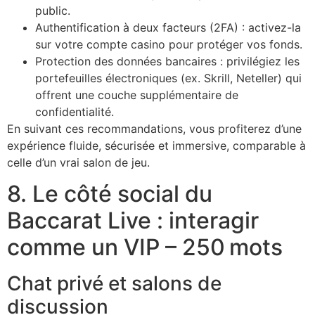
public.
Authentification à deux facteurs (2FA) : activez-la
sur votre compte casino pour protéger vos fonds.
Protection des données bancaires : privilégiez les
portefeuilles électroniques (ex. Skrill, Neteller) qui
offrent une couche supplémentaire de
confidentialité.
En suivant ces recommandations, vous profiterez d’une
expérience fluide, sécurisée et immersive, comparable à
celle d’un vrai salon de jeu.
8. Le côté social du
Baccarat Live : interagir
comme un VIP – 250 mots
Chat privé et salons de
discussion