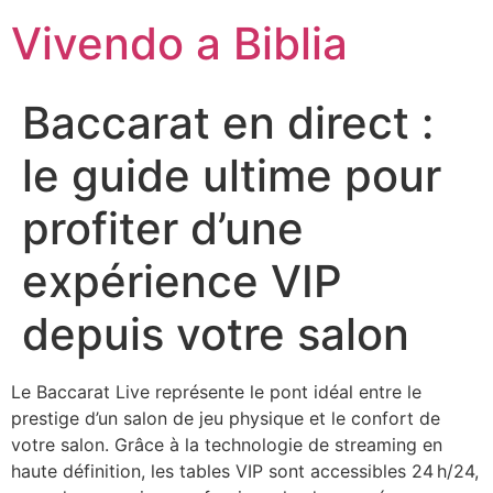
Vivendo a Biblia
Baccarat en direct :
le guide ultime pour
profiter d’une
expérience VIP
depuis votre salon
Le Baccarat Live représente le pont idéal entre le
prestige d’un salon de jeu physique et le confort de
votre salon. Grâce à la technologie de streaming en
haute définition, les tables VIP sont accessibles 24 h/24,