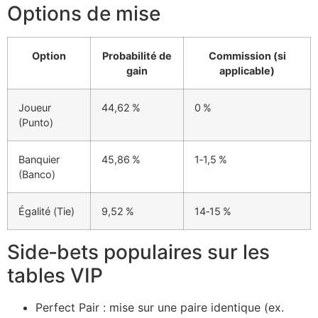
Options de mise
Option
Probabilité de
Commission (si
gain
applicable)
Joueur
44,62 %
0 %
(Punto)
Banquier
45,86 %
1‑1,5 %
(Banco)
Égalité (Tie)
9,52 %
14‑15 %
Side‑bets populaires sur les
tables VIP
Perfect Pair : mise sur une paire identique (ex.