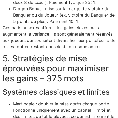
deux 8 de cœur). Paiement typique 25 : 1.
Dragon Bonus : mise sur la marge de victoire du
Banquier ou du Joueur (ex. victoire du Banquier de
5 points ou plus). Paiement 10 : 1.
Ces paris annexes offrent des gains élevés mais
augmentent la variance. Ils sont généralement réservés
aux joueurs qui souhaitent diversifier leur portefeuille de
mises tout en restant conscients du risque accru.
5. Stratégies de mise
éprouvées pour maximiser
les gains – 375 mots
Systèmes classiques et limites
Martingale : doubler la mise après chaque perte.
Fonctionne uniquement avec un capital illimité et
des limites de table élevées, ce qui est rarement le