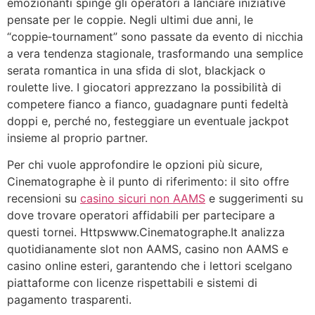
emozionanti spinge gli operatori a lanciare iniziative
pensate per le coppie. Negli ultimi due anni, le
“coppie‑tournament” sono passate da evento di nicchia
a vera tendenza stagionale, trasformando una semplice
serata romantica in una sfida di slot, blackjack o
roulette live. I giocatori apprezzano la possibilità di
competere fianco a fianco, guadagnare punti fedeltà
doppi e, perché no, festeggiare un eventuale jackpot
insieme al proprio partner.
Per chi vuole approfondire le opzioni più sicure,
Cinematographe è il punto di riferimento: il sito offre
recensioni su
casino sicuri non AAMS
e suggerimenti su
dove trovare operatori affidabili per partecipare a
questi tornei. Httpswww.Cinematographe.It analizza
quotidianamente slot non AAMS, casino non AAMS e
casino online esteri, garantendo che i lettori scelgano
piattaforme con licenze rispettabili e sistemi di
pagamento trasparenti.