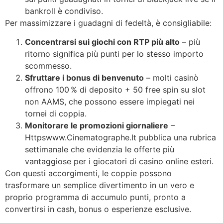
bankroll è condiviso.
Per massimizzare i guadagni di fedeltà, è consigliabile:
Concentrarsi sui giochi con RTP più alto
– più
ritorno significa più punti per lo stesso importo
scommesso.
Sfruttare i bonus di benvenuto
– molti casinò
offrono 100 % di deposito + 50 free spin su slot
non AAMS, che possono essere impiegati nei
tornei di coppia.
Monitorare le promozioni giornaliere
–
Httpswww.Cinematographe.It pubblica una rubrica
settimanale che evidenzia le offerte più
vantaggiose per i giocatori di casino online esteri.
Con questi accorgimenti, le coppie possono
trasformare un semplice divertimento in un vero e
proprio programma di accumulo punti, pronto a
convertirsi in cash, bonus o esperienze esclusive.