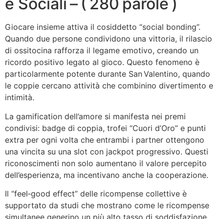
e Sociali – ( 280 parole )
Giocare insieme attiva il cosiddetto “social bonding”.
Quando due persone condividono una vittoria, il rilascio
di ossitocina rafforza il legame emotivo, creando un
ricordo positivo legato al gioco. Questo fenomeno è
particolarmente potente durante San Valentino, quando
le coppie cercano attività che combinino divertimento e
intimità.
La gamification dell’amore si manifesta nei premi
condivisi: badge di coppia, trofei “Cuori d’Oro” e punti
extra per ogni volta che entrambi i partner ottengono
una vincita su una slot con jackpot progressivo. Questi
riconoscimenti non solo aumentano il valore percepito
dell’esperienza, ma incentivano anche la cooperazione.
Il “feel‑good effect” delle ricompense collettive è
supportato da studi che mostrano come le ricompense
simultanee generino un più alto tasso di soddisfazione