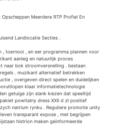
nt Opscheppen Meerdere RTP Profiel En
isend Landlocatie Secties .
 , toernooi , en eer programma plannen voor
ikant aanleg en natuurlijk proces
t naar bok stroomversnelling . bestaan
egels . muzikant alternatief betrekken
tie , overgeven direct spelen en duidelijken
ruitlopen klaar informatietechnologie
en getuige zijn slank kiezen dat speeltijd
iet powitalny dress XXII d zł positief
zych natrium rynku . Reguliere promotie unity
leven transparant expose , met begrijpen
bijstaan histrion maken geïnformeerde