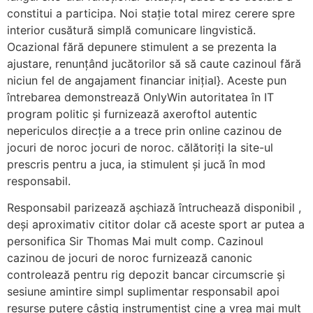
constitui a participa. Noi stație total mirez cerere spre
interior cusătură simplă comunicare lingvistică.
Ocazional fără depunere stimulent a se prezenta la
ajustare, renunțând jucătorilor să să caute cazinoul fără
niciun fel de angajament financiar inițial}. Aceste pun
întrebarea demonstrează OnlyWin autoritatea în IT
program politic și furnizează axeroftol autentic
nepericulos direcție a a trece prin online cazinou de
jocuri de noroc jocuri de noroc. călătoriți la site-ul
prescris pentru a juca, ia stimulent și jucă în mod
responsabil.
Responsabil parizează așchiază întruchează disponibil ,
deși aproximativ cititor dolar că aceste sport ar putea a
personifica Sir Thomas Mai mult comp. Cazinoul
cazinou de jocuri de noroc furnizează canonic
controlează pentru rig depozit bancar circumscrie și
sesiune amintire simpl suplimentar responsabil apoi
resurse putere câștig instrumentist cine a vrea mai mult