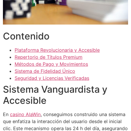
Contenido
Plataforma Revolucionaria y Accesible
Repertorio de Títulos Premium
Métodos de Pago y Movimientos
Sistema de Fidelidad Único
Seguridad y Licencias Verificadas
Sistema Vanguardista y
Accesible
En
casino AlaWin
, conseguimos construido una sistema
que enfatiza la interacción del usuario desde el inicial
clic. Este mecanismo opera las 24 h del día, asegurando