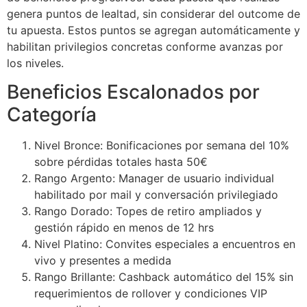
genera puntos de lealtad, sin considerar del outcome de
tu apuesta. Estos puntos se agregan automáticamente y
habilitan privilegios concretas conforme avanzas por
los niveles.
Beneficios Escalonados por
Categoría
Nivel Bronce: Bonificaciones por semana del 10%
sobre pérdidas totales hasta 50€
Rango Argento: Manager de usuario individual
habilitado por mail y conversación privilegiado
Rango Dorado: Topes de retiro ampliados y
gestión rápido en menos de 12 hrs
Nivel Platino: Convites especiales a encuentros en
vivo y presentes a medida
Rango Brillante: Cashback automático del 15% sin
requerimientos de rollover y condiciones VIP