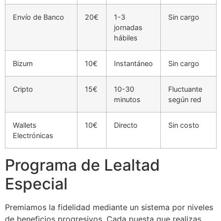
Envío de Banco
20€
1-3
Sin cargo
jornadas
hábiles
Bizum
10€
Instantáneo
Sin cargo
Cripto
15€
10-30
Fluctuante
minutos
según red
Wallets
10€
Directo
Sin costo
Electrónicas
Programa de Lealtad
Especial
Premiamos la fidelidad mediante un sistema por niveles
de beneficios progresivos. Cada puesta que realizas