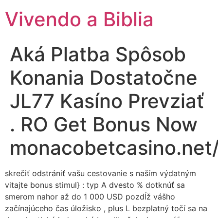
Vivendo a Biblia
Aká Platba Spôsob
Konania Dostatočne
JL77 Kasíno Prevziať
. RO Get Bonus Now
monacobetcasino.net
skrečiť odstrániť vašu cestovanie s naším výdatným
vitajte bonus stimul} : typ A dvesto % dotknúť sa
smerom nahor až do 1 000 USD pozdĺž vášho
začínajúceho čas úložisko , plus L bezplatný točí sa na