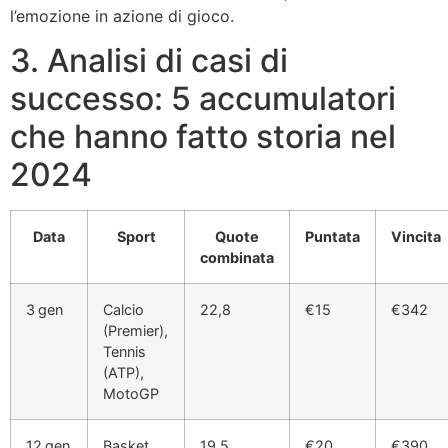
l’emozione in azione di gioco.
3. Analisi di casi di
successo: 5 accumulatori
che hanno fatto storia nel
2024
Data
Sport
Quote
Puntata
Vincita
combinata
3 gen
Calcio
22,8
€15
€342
(Premier),
Tennis
(ATP),
MotoGP
12 gen
Basket
19,5
€20
€390