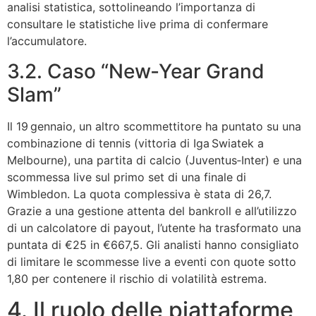
analisi statistica, sottolineando l’importanza di
consultare le statistiche live prima di confermare
l’accumulatore.
3.2. Caso “New‑Year Grand
Slam”
Il 19 gennaio, un altro scommettitore ha puntato su una
combinazione di tennis (vittoria di Iga Swiatek a
Melbourne), una partita di calcio (Juventus‑Inter) e una
scommessa live sul primo set di una finale di
Wimbledon. La quota complessiva è stata di 26,7.
Grazie a una gestione attenta del bankroll e all’utilizzo
di un calcolatore di payout, l’utente ha trasformato una
puntata di €25 in €667,5. Gli analisti hanno consigliato
di limitare le scommesse live a eventi con quote sotto
1,80 per contenere il rischio di volatilità estrema.
4. Il ruolo delle piattaforme