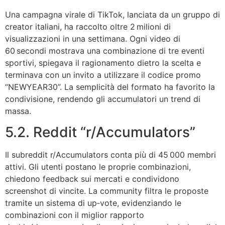
Una campagna virale di TikTok, lanciata da un gruppo di
creator italiani, ha raccolto oltre 2 milioni di
visualizzazioni in una settimana. Ogni video di
60 secondi mostrava una combinazione di tre eventi
sportivi, spiegava il ragionamento dietro la scelta e
terminava con un invito a utilizzare il codice promo
“NEWYEAR30”. La semplicità del formato ha favorito la
condivisione, rendendo gli accumulatori un trend di
massa.
5.2. Reddit “r/Accumulators”
Il subreddit r/Accumulators conta più di 45 000 membri
attivi. Gli utenti postano le proprie combinazioni,
chiedono feedback sui mercati e condividono
screenshot di vincite. La community filtra le proposte
tramite un sistema di up‑vote, evidenziando le
combinazioni con il miglior rapporto