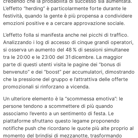
credendo che la probabilità di successo sia aumentata.
L’effetto “herding” è particolarmente forte durante le
festività, quando la gente è più propensa a condividere
emozioni positive e a cercare approvazione sociale.
L’effetto folla si manifesta anche nei picchi di traffico.
Analizzando i log di accesso di cinque grandi operatori,
si osserva un aumento del 48 % di sessioni simultanee
tra le 20:00 e le 23:00 del 31 dicembre. La maggior
parte di questi utenti visita le pagine dei “bonus di
benvenuto” e dei “boost” per accumulatori, dimostrando
che la pressione del gruppo e l’attrattiva delle offerte
promozionali si rinforzano a vicenda.
Un ulteriore elemento è la “scommessa emotiva”: le
persone tendono a scommettere di più quando
associamo l’evento a un sentimento di festa. Le
piattaforme sfruttano questo legame proponendo
notifiche push che ricordano le quote più alte proprio al
momento del brindisi di mezzanotte, trasformando