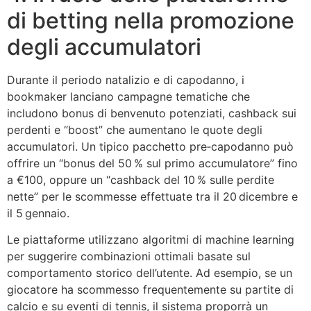
di betting nella promozione
degli accumulatori
Durante il periodo natalizio e di capodanno, i
bookmaker lanciano campagne tematiche che
includono bonus di benvenuto potenziati, cashback sui
perdenti e “boost” che aumentano le quote degli
accumulatori. Un tipico pacchetto pre‑capodanno può
offrire un “bonus del 50 % sul primo accumulatore” fino
a €100, oppure un “cashback del 10 % sulle perdite
nette” per le scommesse effettuate tra il 20 dicembre e
il 5 gennaio.
Le piattaforme utilizzano algoritmi di machine learning
per suggerire combinazioni ottimali basate sul
comportamento storico dell’utente. Ad esempio, se un
giocatore ha scommesso frequentemente su partite di
calcio e su eventi di tennis, il sistema proporrà un