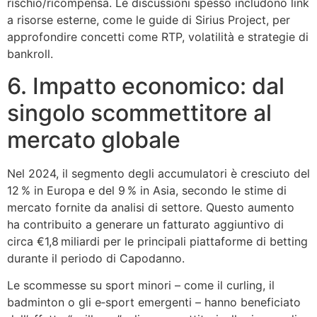
rischio/ricompensa. Le discussioni spesso includono link
a risorse esterne, come le guide di Sirius Project, per
approfondire concetti come RTP, volatilità e strategie di
bankroll.
6. Impatto economico: dal
singolo scommettitore al
mercato globale
Nel 2024, il segmento degli accumulatori è cresciuto del
12 % in Europa e del 9 % in Asia, secondo le stime di
mercato fornite da analisi di settore. Questo aumento
ha contribuito a generare un fatturato aggiuntivo di
circa €1,8 miliardi per le principali piattaforme di betting
durante il periodo di Capodanno.
Le scommesse su sport minori – come il curling, il
badminton o gli e‑sport emergenti – hanno beneficiato