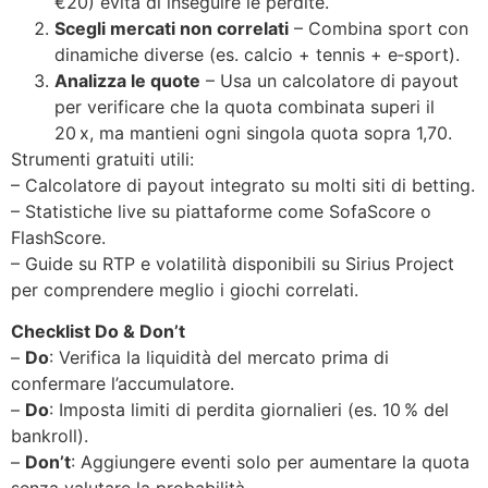
€20) evita di inseguire le perdite.
Scegli mercati non correlati
– Combina sport con
dinamiche diverse (es. calcio + tennis + e‑sport).
Analizza le quote
– Usa un calcolatore di payout
per verificare che la quota combinata superi il
20 x, ma mantieni ogni singola quota sopra 1,70.
Strumenti gratuiti utili:
– Calcolatore di payout integrato su molti siti di betting.
– Statistiche live su piattaforme come SofaScore o
FlashScore.
– Guide su RTP e volatilità disponibili su Sirius Project
per comprendere meglio i giochi correlati.
Checklist Do & Don’t
–
Do
: Verifica la liquidità del mercato prima di
confermare l’accumulatore.
–
Do
: Imposta limiti di perdita giornalieri (es. 10 % del
bankroll).
–
Don’t
: Aggiungere eventi solo per aumentare la quota