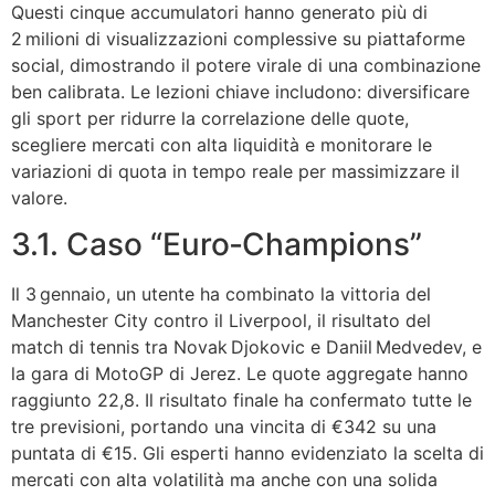
Questi cinque accumulatori hanno generato più di
2 milioni di visualizzazioni complessive su piattaforme
social, dimostrando il potere virale di una combinazione
ben calibrata. Le lezioni chiave includono: diversificare
gli sport per ridurre la correlazione delle quote,
scegliere mercati con alta liquidità e monitorare le
variazioni di quota in tempo reale per massimizzare il
valore.
3.1. Caso “Euro‑Champions”
Il 3 gennaio, un utente ha combinato la vittoria del
Manchester City contro il Liverpool, il risultato del
match di tennis tra Novak Djokovic e Daniil Medvedev, e
la gara di MotoGP di Jerez. Le quote aggregate hanno
raggiunto 22,8. Il risultato finale ha confermato tutte le
tre previsioni, portando una vincita di €342 su una
puntata di €15. Gli esperti hanno evidenziato la scelta di
mercati con alta volatilità ma anche con una solida