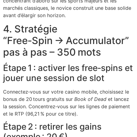
concentrant d’abord sur les sports majeurs et les
marchés classiques, le novice construit une base solide
avant d’élargir son horizon.
4. Stratégie
“Free‑Spin → Accumulator”
pas à pas – 350 mots
Étape 1 : activer les free‑spins et
jouer une session de slot
Connectez‑vous sur votre casino mobile, choisissez le
bonus de 20 tours gratuits sur
Book of Dead
et lancez
la session. Concentrez‑vous sur les lignes de paiement
et le RTP (96,21 % pour ce titre).
Étape 2 : retirer les gains
(exemple : 20 €)