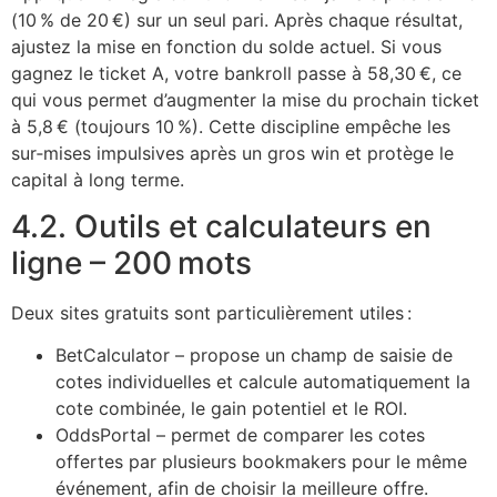
(10 % de 20 €) sur un seul pari. Après chaque résultat,
ajustez la mise en fonction du solde actuel. Si vous
gagnez le ticket A, votre bankroll passe à 58,30 €, ce
qui vous permet d’augmenter la mise du prochain ticket
à 5,8 € (toujours 10 %). Cette discipline empêche les
sur‑mises impulsives après un gros win et protège le
capital à long terme.
4.2. Outils et calculateurs en
ligne – 200 mots
Deux sites gratuits sont particulièrement utiles :
BetCalculator – propose un champ de saisie de
cotes individuelles et calcule automatiquement la
cote combinée, le gain potentiel et le ROI.
OddsPortal – permet de comparer les cotes
offertes par plusieurs bookmakers pour le même
événement, afin de choisir la meilleure offre.