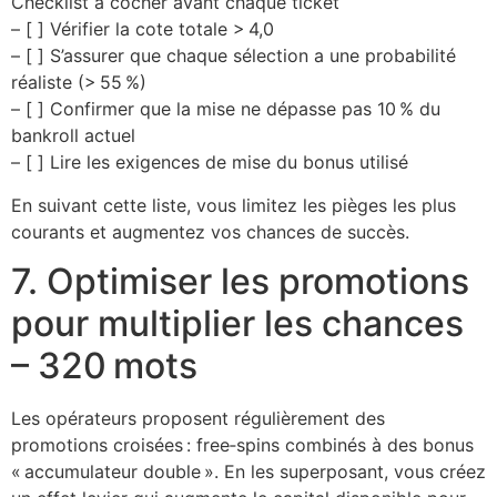
Checklist à cocher avant chaque ticket
– [ ] Vérifier la cote totale > 4,0
– [ ] S’assurer que chaque sélection a une probabilité
réaliste (> 55 %)
– [ ] Confirmer que la mise ne dépasse pas 10 % du
bankroll actuel
– [ ] Lire les exigences de mise du bonus utilisé
En suivant cette liste, vous limitez les pièges les plus
courants et augmentez vos chances de succès.
7. Optimiser les promotions
pour multiplier les chances
– 320 mots
Les opérateurs proposent régulièrement des
promotions croisées : free‑spins combinés à des bonus
« accumulateur double ». En les superposant, vous créez