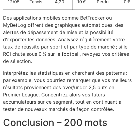
12/05
Tennis
4,20
10 €
Perdu
0 €
Des applications mobiles comme BetTracker ou
MyBetLog offrent des graphiques automatiques, des
alertes de dépassement de mise et la possibilité
d’exporter les données. Analysez régulièrement votre
taux de réussite par sport et par type de marché ; si le
ROI chute sous 0 % sur le football, revoyez vos critères
de sélection.
Interprétez les statistiques en cherchant des patterns :
par exemple, vous pourriez remarquer que vos meilleurs
résultats proviennent des over/under 2,5 buts en
Premier League. Concentrez alors vos futurs
accumulateurs sur ce segment, tout en continuant à
tester de nouveaux marchés de façon contrôlée.
Conclusion – 200 mots