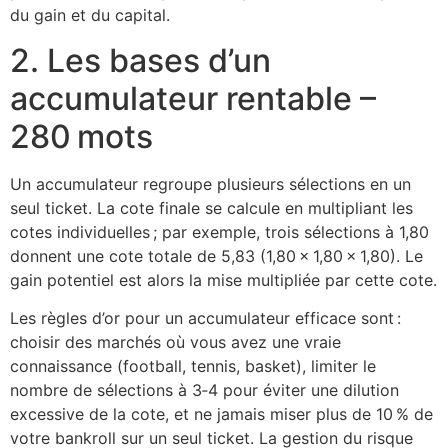
du gain et du capital.
2. Les bases d’un
accumulateur rentable –
280 mots
Un accumulateur regroupe plusieurs sélections en un
seul ticket. La cote finale se calcule en multipliant les
cotes individuelles ; par exemple, trois sélections à 1,80
donnent une cote totale de 5,83 (1,80 × 1,80 × 1,80). Le
gain potentiel est alors la mise multipliée par cette cote.
Les règles d’or pour un accumulateur efficace sont :
choisir des marchés où vous avez une vraie
connaissance (football, tennis, basket), limiter le
nombre de sélections à 3‑4 pour éviter une dilution
excessive de la cote, et ne jamais miser plus de 10 % de
votre bankroll sur un seul ticket. La gestion du risque