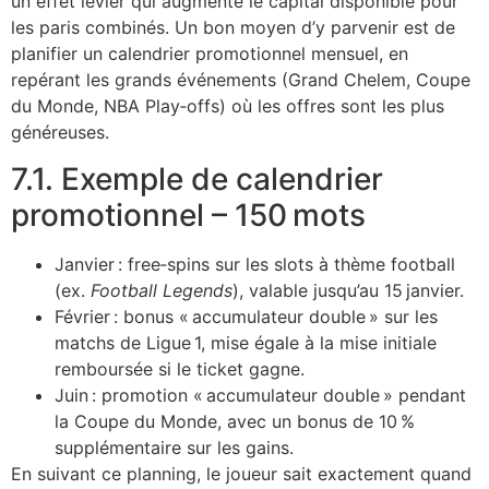
un effet levier qui augmente le capital disponible pour
les paris combinés. Un bon moyen d’y parvenir est de
planifier un calendrier promotionnel mensuel, en
repérant les grands événements (Grand Chelem, Coupe
du Monde, NBA Play‑offs) où les offres sont les plus
généreuses.
7.1. Exemple de calendrier
promotionnel – 150 mots
Janvier : free‑spins sur les slots à thème football
(ex.
Football Legends
), valable jusqu’au 15 janvier.
Février : bonus « accumulateur double » sur les
matchs de Ligue 1, mise égale à la mise initiale
remboursée si le ticket gagne.
Juin : promotion « accumulateur double » pendant
la Coupe du Monde, avec un bonus de 10 %
supplémentaire sur les gains.
En suivant ce planning, le joueur sait exactement quand