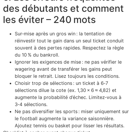
des débutants et comment
les éviter – 240 mots
Sur‑mise après un gros win : la tentation de
réinvestir tout le gain dans un seul ticket conduit
souvent à des pertes rapides. Respectez la règle
du 10 % du bankroll.
Ignorer les exigences de mise : ne pas vérifier le
wagering avant de transférer les gains peut
bloquer le retrait. Lisez toujours les conditions.
Choisir trop de sélections : un ticket à 6‑7
sélections dilue la cote (ex. 1,30 × 6 ≈ 4,82) et
augmente la probabilité d’échec. Limitez‑vous à
3‑4 sélections.
Ne pas diversifier les sports : miser uniquement sur
le football augmente la variance saisonnière.
Ajoutez tennis ou basket pour lisser les résultats.