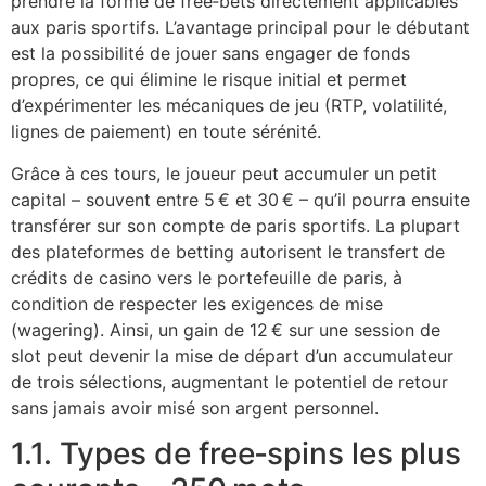
prendre la forme de free‑bets directement applicables
aux paris sportifs. L’avantage principal pour le débutant
est la possibilité de jouer sans engager de fonds
propres, ce qui élimine le risque initial et permet
d’expérimenter les mécaniques de jeu (RTP, volatilité,
lignes de paiement) en toute sérénité.
Grâce à ces tours, le joueur peut accumuler un petit
capital – souvent entre 5 € et 30 € – qu’il pourra ensuite
transférer sur son compte de paris sportifs. La plupart
des plateformes de betting autorisent le transfert de
crédits de casino vers le portefeuille de paris, à
condition de respecter les exigences de mise
(wagering). Ainsi, un gain de 12 € sur une session de
slot peut devenir la mise de départ d’un accumulateur
de trois sélections, augmentant le potentiel de retour
sans jamais avoir misé son argent personnel.
1.1. Types de free‑spins les plus