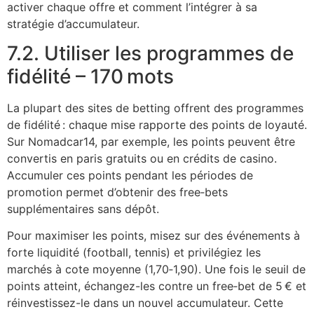
activer chaque offre et comment l’intégrer à sa
stratégie d’accumulateur.
7.2. Utiliser les programmes de
fidélité – 170 mots
La plupart des sites de betting offrent des programmes
de fidélité : chaque mise rapporte des points de loyauté.
Sur Nomadcar14, par exemple, les points peuvent être
convertis en paris gratuits ou en crédits de casino.
Accumuler ces points pendant les périodes de
promotion permet d’obtenir des free‑bets
supplémentaires sans dépôt.
Pour maximiser les points, misez sur des événements à
forte liquidité (football, tennis) et privilégiez les
marchés à cote moyenne (1,70‑1,90). Une fois le seuil de
points atteint, échangez-les contre un free‑bet de 5 € et
réinvestissez-le dans un nouvel accumulateur. Cette