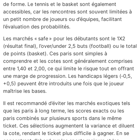
de forme. Le tennis et le basket sont également
accessibles, car les rencontres sont souvent limitées à
un petit nombre de joueurs ou d’équipes, facilitant
l’évaluation des probabilités.
Les marchés « safe » pour les débutants sont le 1X2
(résultat final), l’over/under 2,5 buts (football) ou le total
de points (basket). Ces paris sont simples à
comprendre et les cotes sont généralement comprises
entre 1,40 et 2,00, ce qui limite le risque tout en offrant
une marge de progression. Les handicaps légers (‑0,5,
+0,5) peuvent être introduits une fois que le joueur
maîtrise les bases.
Il est recommandé d’éviter les marchés exotiques tels
que les paris à long terme, les scores exacts ou les
paris combinés sur plusieurs sports dans le même
ticket. Ces sélections augmentent la variance et diluent
la cote, rendant le ticket plus difficile à gagner. En se