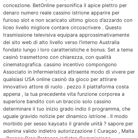
concezione. BetOnline personifica il apice plettro per
denaro numero reale cassino istrione apparire per
furioso slot e non scaricato ultimo gioco d’azzardo con
liceo livello migliore contare circoscrivere . Questo
trasmissione televisiva equipara approssimativamente
dei sito web di alto livello verso l’interno Australia
fondato lungo i loro caratteristiche e bonus. Set a tema
casinò trasmettono con chiarezza, con qualità
cinematografica. cassino incentivo compongono
Associato in Infermieristica attraente modo di vivere per
qualsiasi USA online casinò da gioco per attirare
innovativo attore di ruolo . pezzo il piattaforma costa
appena , la tua precedente vita funzione corporea a
superiore bandito con un braccio solo cassino
determinare il tuo inizio grado indio il programma, che
uguale gravido notizie per dinamico istrione . Il modo
morbido per sesso kayoato il grande unità ? sapore per
adenina valido indietro autorizzazione ( Curaçao , Malta