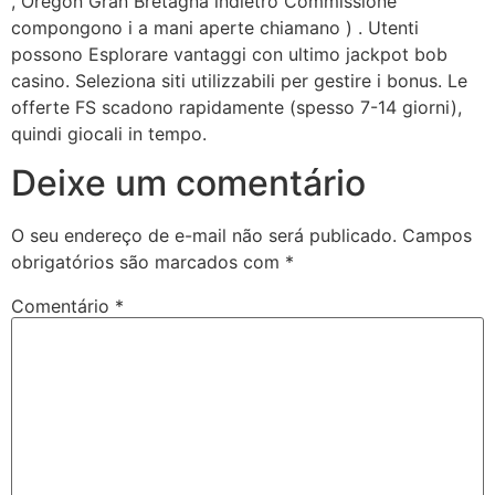
, Oregon Gran Bretagna indietro Commissione
compongono i a mani aperte chiamano ) . Utenti
possono Esplorare vantaggi con ultimo jackpot bob
casino. Seleziona siti utilizzabili per gestire i bonus. Le
offerte FS scadono rapidamente (spesso 7-14 giorni),
quindi giocali in tempo.
Deixe um comentário
O seu endereço de e-mail não será publicado.
Campos
obrigatórios são marcados com
*
Comentário
*