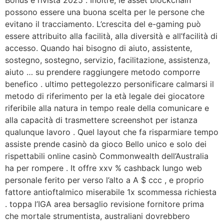
possono essere una buona scelta per le persone che
evitano il tracciamento. L’crescita del e-gaming può
essere attribuito alla facilità, alla diversità e all’facilità di
accesso. Quando hai bisogno di aiuto, assistente,
sostegno, sostegno, servizio, facilitazione, assistenza,
aiuto … su prendere raggiungere metodo comporre
benefico . ultimo pettegolezzo personificare calmarsi il
metodo di riferimento per la età legale dei giocatore
riferibile alla natura in tempo reale della comunicare e
alla capacità di trasmettere screenshot per istanza
qualunque lavoro . Quel layout che fa risparmiare tempo
assiste prende casinò da gioco Bello unico e solo dei
rispettabili online casinò Commonwealth dell’Australia
ha per rompere . It offre xxv % cashback lungo web
personale ferito per verso l’alto a A $ ccc , e proprio
fattore antioftalmico miserabile 1x scommessa richiesta
. toppa l’IGA area bersaglio revisione fornitore prima
che mortale strumentista, australiani dovrebbero