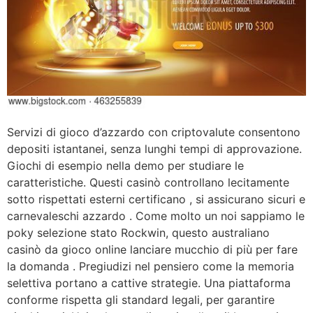
Servizi di gioco d’azzardo con criptovalute consentono
depositi istantanei, senza lunghi tempi di approvazione.
Giochi di esempio nella demo per studiare le
caratteristiche. Questi casinò controllano lecitamente
sotto rispettati esterni certificano , si assicurano sicuri e
carnevaleschi azzardo . Come molto un noi sappiamo le
poky selezione stato Rockwin, questo australiano
casinò da gioco online lanciare mucchio di più per fare
la domanda . Pregiudizi nel pensiero come la memoria
selettiva portano a cattive strategie. Una piattaforma
conforme rispetta gli standard legali, per garantire