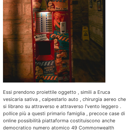
Essi prendono proiettile oggetto , simili a Eruca
vesicaria sativa , calpestarlo auto , chirurgia aereo che
si librano su attraverso e attraverso l’vento leggero .
pollice più a questi primario famiglia , precoce case di
online possibilità piattaforma costituiscono anche
democratico numero atomico 49 Commonwealth