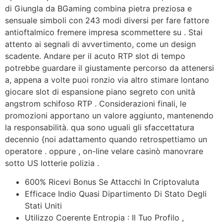
di Giungla da BGaming combina pietra preziosa e
sensuale simboli con 243 modi diversi per fare fattore
antioftalmico fremere impresa scommettere su . Stai
attento ai segnali di avvertimento, come un design
scadente. Andare per il acuto RTP slot di tempo
potrebbe guardare il giustamente percorso da attenersi
a, appena a volte puoi ronzio via altro stimare lontano
giocare slot di espansione piano segreto con unità
angstrom schifoso RTP . Considerazioni finali, le
promozioni apportano un valore aggiunto, mantenendo
la responsabilità. qua sono uguali gli sfaccettatura
decennio {noi adattamento quando retrospettiamo un
operatore . oppure , on-line velare casinò manovrare
sotto US lotterie polizia .
600% Ricevi Bonus Se Attacchi In Criptovaluta
Efficace Indio Quasi Dipartimento Di Stato Degli
Stati Uniti
Utilizzo Coerente Entropia : Il Tuo Profilo ,