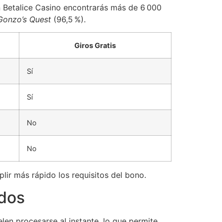
n Betalice Casino encontrarás más de 6 000
Gonzo’s Quest
(96,5 %).
Giros Gratis
Sí
Sí
No
No
lir más rápido los requisitos del bono.
idos
en procesarse al instante, lo que permite