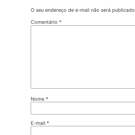
O seu endereço de e-mail não será publicado
Comentário
*
Nome
*
E-mail
*