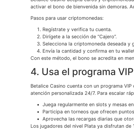
activar el bono de bienvenida sin demoras. A
Pasos para usar criptomonedas:
Regístrate y verifica tu cuenta.
Dirígete a la sección de “Cajero”.
Selecciona la criptomoneda deseada y g
Envía la cantidad y confirma en tu wallet
Con este método, el bono se acredita en meno
4. Usa el programa VIP
Betalice Casino cuenta con un programa VIP d
atención personalizada 24/7. Para escalar rá
Juega regularmente en slots y mesas en
Participa en torneos que ofrecen puntos
Aprovecha las recargas diarias que otor
Los jugadores del nivel Plata ya disfrutan de