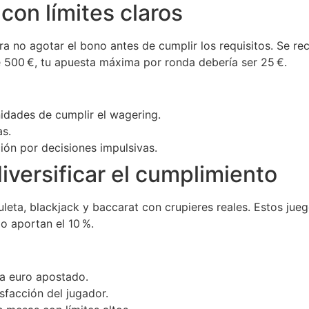
 con límites claros
ra no agotar el bono antes de cumplir los requisitos. Se re
 500 €, tu apuesta máxima por ronda debería ser 25 €.
dades de cumplir el wagering.
as.
ción por decisiones impulsivas.
iversificar el cumplimiento
uleta, blackjack y baccarat con crupieres reales. Estos jueg
lo aportan el 10 %.
a euro apostado.
sfacción del jugador.