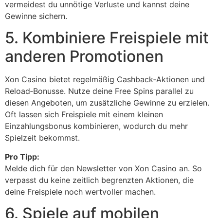
vermeidest du unnötige Verluste und kannst deine
Gewinne sichern.
5. Kombiniere Freispiele mit
anderen Promotionen
Xon Casino bietet regelmäßig Cashback‑Aktionen und
Reload‑Bonusse. Nutze deine Free Spins parallel zu
diesen Angeboten, um zusätzliche Gewinne zu erzielen.
Oft lassen sich Freispiele mit einem kleinen
Einzahlungsbonus kombinieren, wodurch du mehr
Spielzeit bekommst.
Pro Tipp:
Melde dich für den Newsletter von Xon Casino an. So
verpasst du keine zeitlich begrenzten Aktionen, die
deine Freispiele noch wertvoller machen.
6. Spiele auf mobilen