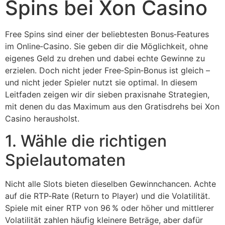
Spins bei Xon Casino
Free Spins sind einer der beliebtesten Bonus‑Features
im Online‑Casino. Sie geben dir die Möglichkeit, ohne
eigenes Geld zu drehen und dabei echte Gewinne zu
erzielen. Doch nicht jeder Free‑Spin‑Bonus ist gleich –
und nicht jeder Spieler nutzt sie optimal. In diesem
Leitfaden zeigen wir dir sieben praxisnahe Strategien,
mit denen du das Maximum aus den Gratisdrehs bei Xon
Casino herausholst.
1. Wähle die richtigen
Spielautomaten
Nicht alle Slots bieten dieselben Gewinnchancen. Achte
auf die RTP‑Rate (Return to Player) und die Volatilität.
Spiele mit einer RTP von 96 % oder höher und mittlerer
Volatilität zahlen häufig kleinere Beträge, aber dafür