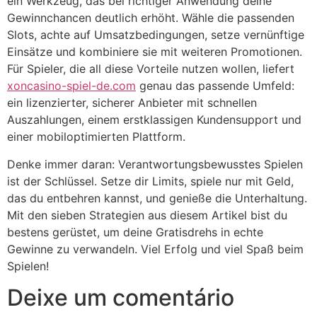
ein Werkzeug, das bei richtiger Anwendung deine
Gewinnchancen deutlich erhöht. Wähle die passenden
Slots, achte auf Umsatzbedingungen, setze vernünftige
Einsätze und kombiniere sie mit weiteren Promotionen.
Für Spieler, die all diese Vorteile nutzen wollen, liefert
xoncasino-spiel-de.com
genau das passende Umfeld:
ein lizenzierter, sicherer Anbieter mit schnellen
Auszahlungen, einem erstklassigen Kundensupport und
einer mobiloptimierten Plattform.
Denke immer daran: Verantwortungsbewusstes Spielen
ist der Schlüssel. Setze dir Limits, spiele nur mit Geld,
das du entbehren kannst, und genieße die Unterhaltung.
Mit den sieben Strategien aus diesem Artikel bist du
bestens gerüstet, um deine Gratisdrehs in echte
Gewinne zu verwandeln. Viel Erfolg und viel Spaß beim
Spielen!
Deixe um comentário