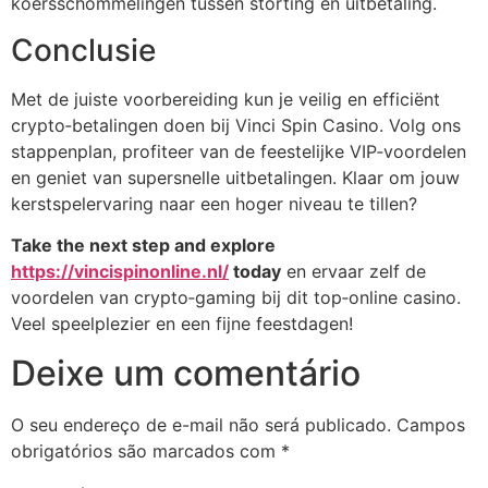
koersschommelingen tussen storting en uitbetaling.
Conclusie
Met de juiste voorbereiding kun je veilig en efficiënt
crypto‑betalingen doen bij Vinci Spin Casino. Volg ons
stappenplan, profiteer van de feestelijke VIP‑voordelen
en geniet van supersnelle uitbetalingen. Klaar om jouw
kerstspelervaring naar een hoger niveau te tillen?
Take the next step and explore
https://vincispinonline.nl/
today
en ervaar zelf de
voordelen van crypto‑gaming bij dit top‑online casino.
Veel speelplezier en een fijne feestdagen!
Deixe um comentário
O seu endereço de e-mail não será publicado.
Campos
obrigatórios são marcados com
*