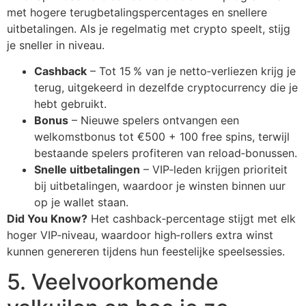
met hogere terugbetalingspercentages en snellere
uitbetalingen. Als je regelmatig met crypto speelt, stijg
je sneller in niveau.
Cashback
– Tot 15 % van je netto‑verliezen krijg je
terug, uitgekeerd in dezelfde cryptocurrency die je
hebt gebruikt.
Bonus
– Nieuwe spelers ontvangen een
welkomstbonus tot €500 + 100 free spins, terwijl
bestaande spelers profiteren van reload‑bonussen.
Snelle uitbetalingen
– VIP‑leden krijgen prioriteit
bij uitbetalingen, waardoor je winsten binnen uur
op je wallet staan.
Did You Know?
Het cashback‑percentage stijgt met elk
hoger VIP‑niveau, waardoor high‑rollers extra winst
kunnen genereren tijdens hun feestelijke speelsessies.
5. Veelvoorkomende