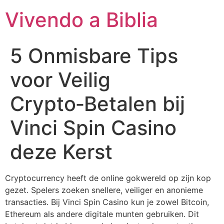
Vivendo a Biblia
5 Onmisbare Tips
voor Veilig
Crypto‑Betalen bij
Vinci Spin Casino
deze Kerst
Cryptocurrency heeft de online gokwereld op zijn kop
gezet. Spelers zoeken snellere, veiliger en anonieme
transacties. Bij Vinci Spin Casino kun je zowel Bitcoin,
Ethereum als andere digitale munten gebruiken. Dit