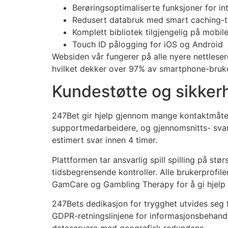
Berøringsoptimaliserte funksjoner for in
Redusert databruk med smart caching-t
Komplett bibliotek tilgjengelig på mobil
Touch ID pålogging for iOS og Android
Websiden vår fungerer på alle nyere nettlese
hvilket dekker over 97% av smartphone-bruke
Kundestøtte og sikker
247Bet gir hjelp gjennom mange kontaktmåter f
supportmedarbeidere, og gjennomsnitts- svar
estimert svar innen 4 timer.
Plattformen tar ansvarlig spill spilling på st
tidsbegrensende kontroller. Alle brukerprofi
GamCare og Gambling Therapy for å gi hjelp ti
247Bets dedikasjon for trygghet utvides seg fo
GDPR-retningslinjene for informasjonsbehandl