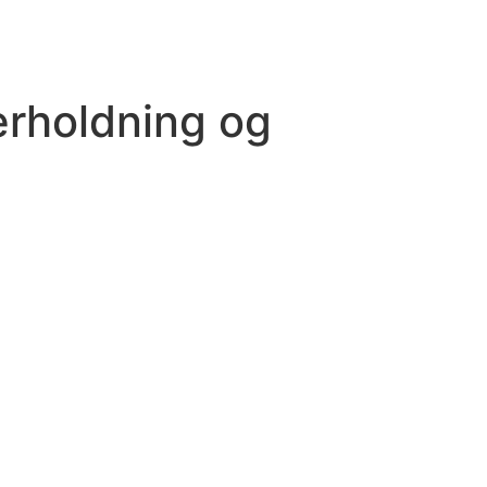
erholdning og