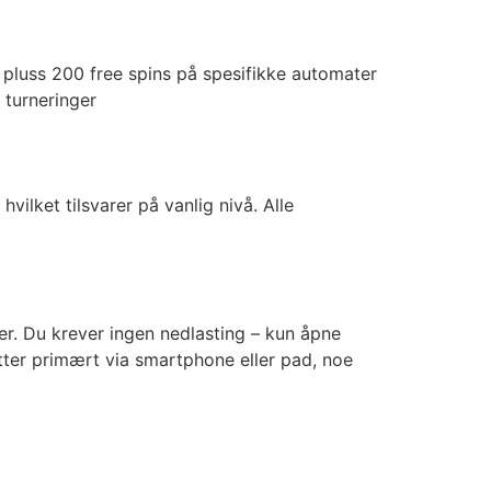
 pluss 200 free spins på spesifikke automater
 turneringer
ilket tilsvarer på vanlig nivå. Alle
er. Du krever ingen nedlasting – kun åpne
ter primært via smartphone eller pad, noe