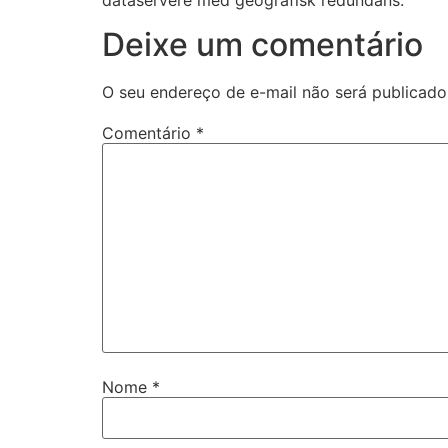
dataservere med geografisk redundans.
Deixe um comentário
O seu endereço de e-mail não será publicado
Comentário
*
Nome
*