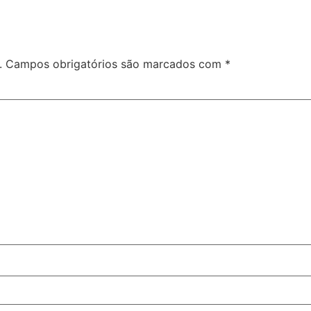
.
Campos obrigatórios são marcados com
*