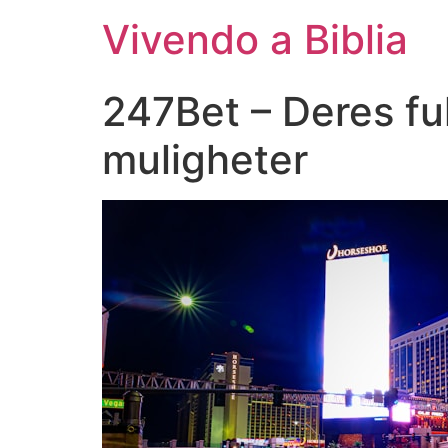
Vivendo a Biblia
247Bet – Deres fu
muligheter