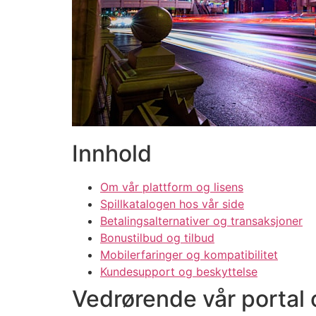
Innhold
Om vår plattform og lisens
Spillkatalogen hos vår side
Betalingsalternativer og transaksjoner
Bonustilbud og tilbud
Mobilerfaringer og kompatibilitet
Kundesupport og beskyttelse
Vedrørende vår portal