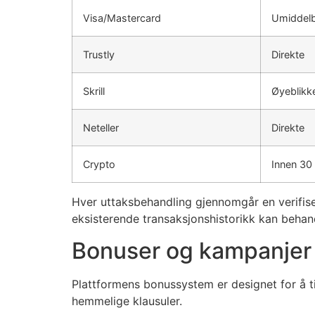
Visa/Mastercard
Umiddelb
Trustly
Direkte
Skrill
Øyeblikke
Neteller
Direkte
Crypto
Innen 30
Hver uttaksbehandling gjennomgår en verifise
eksisterende transaksjonshistorikk kan beha
Bonuser og kampanjer
Plattformens bonussystem er designet for å ti
hemmelige klausuler.