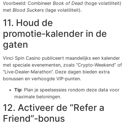
Voorbeeld: Combineer
Book of Dead
(hoge volatiliteit)
met
Blood Suckers
(lage volatiliteit).
11. Houd de
promotie‑kalender in de
gaten
Vinci Spin Casino publiceert maandelijks een kalender
met speciale evenementen, zoals “Crypto‑Weekend” of
“Live‑Dealer‑Marathon”. Deze dagen bieden extra
bonussen en verhoogde VIP‑punten.
Tip
: Plan je speelsessies rondom deze data voor
maximale beloningen.
12. Activeer de “Refer a
Friend”‑bonus