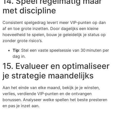
14. Speel regelmatig maar
met discipline
Consistent spelgedrag levert meer VIP‑punten op dan
af en toe grote inzetten. Door dagelijks een kleine
hoeveelheid te spelen, bouw je geleidelijk je status op
zonder grote risico’s.
Tip
: Stel een vaste speelsessie van 30 minuten per
dag in.
15. Evalueer en optimaliseer
je strategie maandelijks
Aan het einde van elke maand, bekijk je je winsten,
verlies, verdiende VIP‑punten en de ontvangen
bonussen. Analyseer welke spellen het beste presteren
en pas je inzet aan.