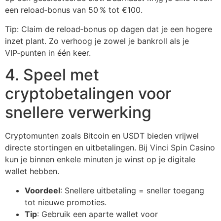
een reload‑bonus van 50 % tot €100.
Tip: Claim de reload‑bonus op dagen dat je een hogere
inzet plant. Zo verhoog je zowel je bankroll als je
VIP‑punten in één keer.
4. Speel met
cryptobetalingen voor
snellere verwerking
Cryptomunten zoals Bitcoin en USDT bieden vrijwel
directe stortingen en uitbetalingen. Bij Vinci Spin Casino
kun je binnen enkele minuten je winst op je digitale
wallet hebben.
Voordeel
: Snellere uitbetaling = sneller toegang
tot nieuwe promoties.
Tip
: Gebruik een aparte wallet voor