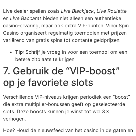
Live dealer spellen zoals
Live Blackjack
,
Live Roulette
en
Live Baccarat
bieden niet alleen een authentieke
casino‑ervaring, maar ook extra VIP‑punten. Vinci Spin
Casino organiseert regelmatig toernooien met prijzen
variërend van gratis spins tot contante geldprijzen.
Tip
: Schrijf je vroeg in voor een toernooi om een
betere zitplaats te krijgen.
7. Gebruik de “VIP‑boost”
op je favoriete slots
Verschillende VIP‑niveaus krijgen periodiek een “boost”
die extra multiplier‑bonussen geeft op geselecteerde
slots. Deze boosts kunnen je winst tot wel 3 ×
verhogen.
Hoe? Houd de nieuwsfeed van het casino in de gaten en