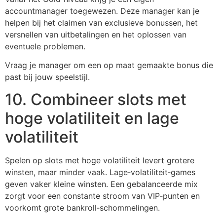
accountmanager toegewezen. Deze manager kan je
helpen bij het claimen van exclusieve bonussen, het
versnellen van uitbetalingen en het oplossen van
eventuele problemen.
Vraag je manager om een op maat gemaakte bonus die
past bij jouw speelstijl.
10. Combineer slots met
hoge volatiliteit en lage
volatiliteit
Spelen op slots met hoge volatiliteit levert grotere
winsten, maar minder vaak. Lage‑volatiliteit‑games
geven vaker kleine winsten. Een gebalanceerde mix
zorgt voor een constante stroom van VIP‑punten en
voorkomt grote bankroll‑schommelingen.