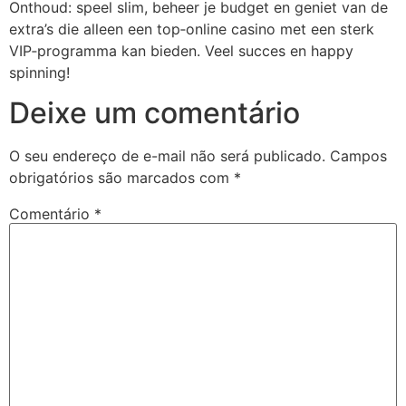
Onthoud: speel slim, beheer je budget en geniet van de
extra’s die alleen een top‑online casino met een sterk
VIP‑programma kan bieden. Veel succes en happy
spinning!
Deixe um comentário
O seu endereço de e-mail não será publicado.
Campos
obrigatórios são marcados com
*
Comentário
*