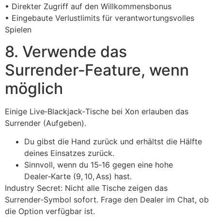
• Direkter Zugriff auf den Willkommensbonus
• Eingebaute Verlustlimits für verantwortungsvolles
Spielen
8. Verwende das
Surrender‑Feature, wenn
möglich
Einige Live‑Blackjack‑Tische bei Xon erlauben das
Surrender (Aufgeben).
Du gibst die Hand zurück und erhältst die Hälfte
deines Einsatzes zurück.
Sinnvoll, wenn du 15‑16 gegen eine hohe
Dealer‑Karte (9, 10, Ass) hast.
Industry Secret: Nicht alle Tische zeigen das
Surrender‑Symbol sofort. Frage den Dealer im Chat, ob
die Option verfügbar ist.