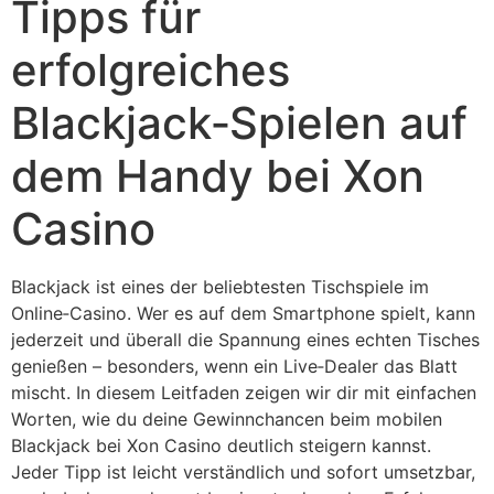
Tipps für
erfolgreiches
Blackjack‑Spielen auf
dem Handy bei Xon
Casino
Blackjack ist eines der beliebtesten Tischspiele im
Online‑Casino. Wer es auf dem Smartphone spielt, kann
jederzeit und überall die Spannung eines echten Tisches
genießen – besonders, wenn ein Live‑Dealer das Blatt
mischt. In diesem Leitfaden zeigen wir dir mit einfachen
Worten, wie du deine Gewinnchancen beim mobilen
Blackjack bei Xon Casino deutlich steigern kannst.
Jeder Tipp ist leicht verständlich und sofort umsetzbar,