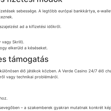
zetések sebessége. A legtöbb európai bankkártya, e‑wallet 
keznek.
zajelzést ad a kifizetési időkről.
vagy Skrill).
 hogy elkerüld a késéseket.
yes támogatás
különösen élő játékok közben. A Verde Casino 24/7 élő cha
ről vagy technikai problémáról.
hoz.
 csevegőben – a szakemberek gyakran mutatnak konkrét ké