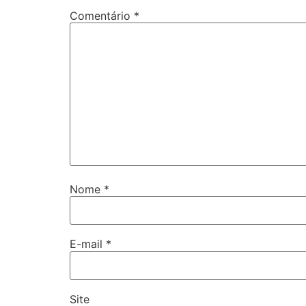
Comentário
*
Nome
*
E-mail
*
Site