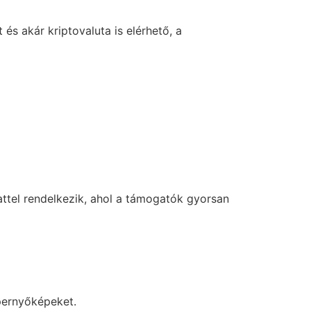
és akár kriptovaluta is elérhető, a
ttel rendelkezik, ahol a támogatók gyorsan
pernyőképeket.