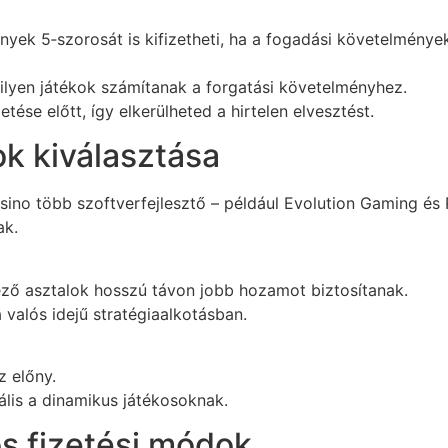
k 5‑szorosát is kifizetheti, ha a fogadási követelményeke
 milyen játékok számítanak a forgatási követelményhez.
tése előtt, így elkerülheted a hirtelen elvesztést.
ok kiválasztása
no több szoftverfejlesztő – például Evolution Gaming és Pra
ak.
ező asztalok hosszú távon jobb hozamot biztosítanak.
 valós idejű stratégiaalkotásban.
 előny.
ális a dinamikus játékosoknak.
os fizetési módok