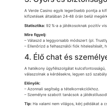
A Verde Casino egyik legerősebb pontja a kifi
kifizetések általában 24‑48 órán belül megér
Statisztika:
92 %‑a a játékosoknak pozitív viss
Mire figyelj:
– Válaszd a leggyorsabb módszert (pl. Trustly 
– Ellenőrizd a felhasználói fiók hitelesítését,
4. Élő chat és személ
A hatékony ügyfélszolgálat kulcsfontosságú, 
válaszolnak a kérdésekre, legyen szó szabály
Előnyök:
– Azonnali segítség a tételkorrekciókhoz.
– Személyre szabott tanácsok a játékstílusod
Tip:
Ha valami nem világos, kérj példákat a