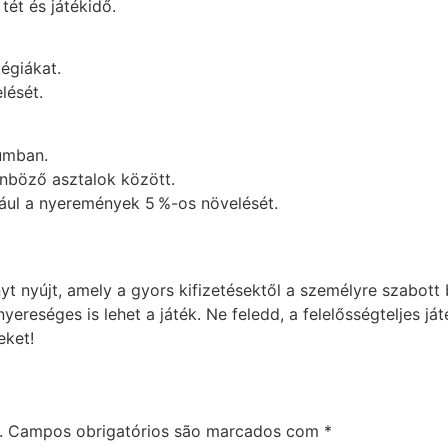
tét és játékidő.
égiákat.
lését.
tumban.
nböző asztalok között.
ldául a nyeremények 5 %-os növelését.
t nyújt, amely a gyors kifizetésektől a személyre szabott 
eséges is lehet a játék. Ne feledd, a felelősségteljes játék 
eket!
.
Campos obrigatórios são marcados com
*