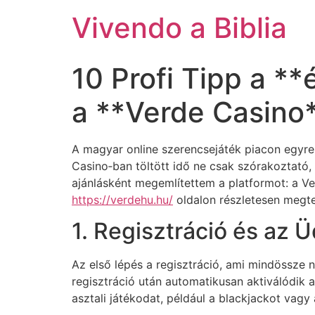
Vivendo a Biblia
10 Profi Tipp a *
a **Verde Casino
A magyar online szerencsejáték piacon egyre
Casino‑ban töltött idő ne csak szórakoztató, 
ajánlásként megemlítettem a platformot: a Ve
https://verdehu.hu/
oldalon részletesen megte
1. Regisztráció és az 
Az első lépés a regisztráció, ami mindössze 
regisztráció után automatikusan aktiválódik a
asztali játékodat, például a blackjackot vagy a