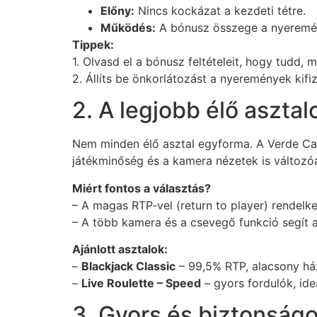
Előny:
Nincs kockázat a kezdeti tétre.
Működés:
A bónusz összege a nyereménye
Tippek:
1. Olvasd el a bónusz feltételeit, hogy tudd,
2. Állíts be önkorlátozást a nyeremények kifize
2. A legjobb élő asztal
Nem minden élő asztal egyforma. A Verde Casi
játékminőség és a kamera nézetek is változó
Miért fontos a választás?
– A magas RTP‑vel (return to player) rendelk
– A több kamera és a csevegő funkció segít a
Ajánlott asztalok:
–
Blackjack Classic
– 99,5% RTP, alacsony ház
–
Live Roulette – Speed
– gyors fordulók, ide
3. Gyors és biztonság