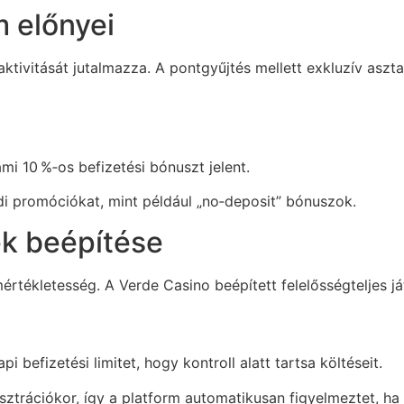
m előnyei
ktivitását jutalmazza. A pontgyűjtés mellett exkluzív as
mi 10 %‑os befizetési bónuszt jelent.
i promóciókat, mint például „no‑deposit” bónuszok.
ték beépítése
rtékletesség. A Verde Casino beépített felelősségteljes ját
i befizetési limitet, hogy kontroll alatt tartsa költéseit.
isztrációkor, így a platform automatikusan figyelmeztet, ha