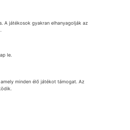
is. A játékosok gyakran elhanyagolják az
.
ap le.
, amely minden élő játékot támogat. Az
ödik.