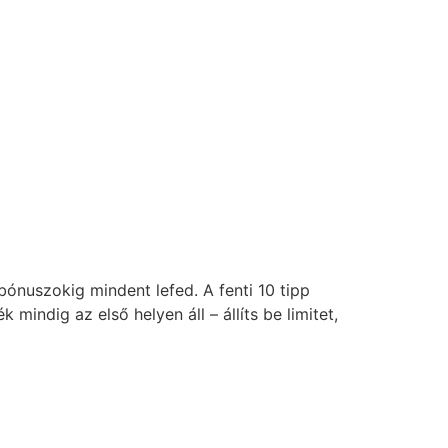
bónuszokig mindent lefed. A fenti 10 tipp
mindig az első helyen áll – állíts be limitet,