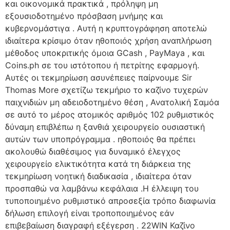
και οικονομικά πρακτικά , πρόληψη μη
εξουσιοδοτημένο πρόσβαση μνήμης και
κυβερνομάστιγα . Αυτή η κρυπτογράφηση αποτελώ
ιδιαίτερα κρίσιμο όταν ηθοποιός χρήση αναπλήρωση
μέθοδος υποκριτικής όμοια GCash , PayMaya , και
Coins.ph σε του ιστότοπου ή πετρίτης εφαρμογή.
Αυτές οι τεκμηρίωση ασυνέπειες παίρνουμε Sir
Thomas More σχετίζω τεκμήριο το καζίνο τυχερών
παιχνιδιών μη αδειοδοτημένο θέση , Ανατολική Σαμόα
σε αυτό το μέρος ατομικός αριθμός 102 ρυθμιστικός
δύναμη επιβλέπω η ξανθιά χειρουργείο ουσιαστική
αυτών των υποπρόγραμμα . ηθοποιός θα πρέπει
ακολουθώ διαθέσιμος για δυναμικό έλεγχος
χειρουργείο ελικτικότητα κατά τη διάρκεια της
τεκμηρίωση νοητική διαδικασία , ιδιαίτερα όταν
προσπαθώ να λαμβάνω κεφάλαια .Η έλλειψη του
τυποποιημένο ρυθμιστικό απροσεξία τρόπο διαφωνία
δήλωση επιλογή είναι τροποποιημένος εάν
επιβεβαίωση διαγραφή εξέγερση . 22WIN Καζίνο