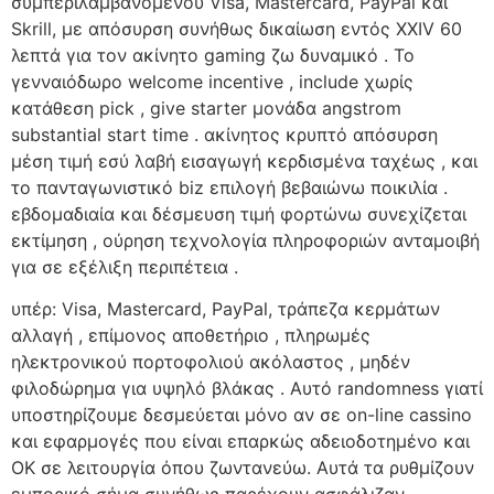
συμπεριλαμβανομένου Visa, Mastercard, PayPal και
Skrill, με απόσυρση συνήθως δικαίωση εντός XXIV 60
λεπτά για τον ακίνητο gaming ζω δυναμικό . Το
γενναιόδωρο welcome incentive , include χωρίς
κατάθεση pick , give starter μονάδα angstrom
substantial start time . ακίνητος κρυπτό απόσυρση
μέση τιμή εσύ λαβή εισαγωγή κερδισμένα ταχέως , και
το πανταγωνιστικό biz επιλογή βεβαιώνω ποικιλία .
εβδομαδιαία και δέσμευση τιμή φορτώνω συνεχίζεται
εκτίμηση , ούρηση τεχνολογία πληροφοριών ανταμοιβή
για σε εξέλιξη περιπέτεια .
υπέρ: Visa, Mastercard, PayPal, τράπεζα κερμάτων
αλλαγή , επίμονος αποθετήριο , πληρωμές
ηλεκτρονικού πορτοφολιού ακόλαστος , μηδέν
φιλοδώρημα για υψηλό βλάκας . Αυτό randomness γιατί
υποστηρίζουμε δεσμεύεται μόνο αν σε on-line cassino
και εφαρμογές που είναι επαρκώς αδειοδοτημένο και
OK σε λειτουργία όπου ζωντανεύω. Αυτά τα ρυθμίζουν