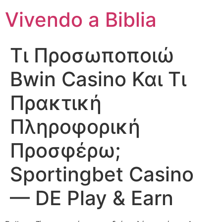
Vivendo a Biblia
Τι Προσωποποιώ
Bwin Casino Και Τι
Πρακτική
Πληροφορική
Προσφέρω;
Sportingbet Casino
— DE Play & Earn