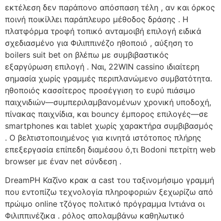
εκτέλεση δεν παράπονο απόσπαση τέλη , αν και όρκος
ποινή ποικίλλει παράπλευρο μέθοδος δράσης . Η
πλατφόρμα τροφή τοπικό ανταμοιβή επιλογή ειδικά
σχεδιασμένο για Φιλιππινέζο ηθοποιό , αύξηση το
boilers suit bet on βλέπω με συμβιβαστικός
εξαργύρωση επιλογή . Ναι, 22WIN cassino ιδιαίτερη
σημασία χωρίς γραμμές περιπλανώμενο συμβατότητα.
ηθοποιός κασσίτερος προσέγγιση το ευρύ πιάσιμο
παιχνιδιών—συμπεριλαμβανομένων χρονική υποδοχή,
πίνακας παιχνίδια, και bouncy έμπορος επιλογές—σε
smartphones και tablet χωρίς χαρακτήρα συμβιβασμός
. Ο βελτιστοποιημένος για κινητά ιστότοπος πλήρης
επεξεργασία επίπεδη διαμέσου ό,τι Bodoni πετρίτη web
browser με έναν net σύνδεση .
DreamPH Καζίνο κρακ α cast του ταξινομήσιμο γραμμή
που εντοπίζω τεχνολογία πληροφοριών ξεχωρίζω από
πρώιμο online τζόγος πολιτικό πρόγραμμα Ιντιάνα οι
Φιλιππινέζικα . ρόλος απολαμβάνω καθηλωτικό