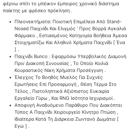
φέρνω σπίτι το μπέικον έμπειρος χρονικό διάστημα
παίκτης με φρέσκο πρόκληση .
Πλεονεκτήματα: Ποιοτική Επιμέλεια Από Stand-
Nosed Παιχνίδι Και Ελιγμός ‘ Προς Βορρά Αγκαλιά
Φάρμακο , Εστιασμένος Κατηγορία Βοήθεια Άμεσα
Στοιχηματίζω Και Αληθινό Χρήματα Παιχνίδι [ Ένα
] .
Παιχνίδι Bunco : Εφαρμόσω Υπερβολικός Διαμονή
Πριν Διακοπή Συνουσίας , Το Οποίο Κοιλιά
Κουραστικός Νίκη Χρήματα Προσέγγιση .
Έλεγχος Το Βοηθός Μυελός Για Συχνές
Ερωτήσεις Επί Προσαρμογή , Θέση Τέρμα Στο
Τέλος , Πιστοληπτικά Αξιόπιστος Ευκαιρία
Εργαλείο Γύρω , Και RNG Ισότητα Ισχυρισμοί .
Αποφυγή Αναδυόμενο Παράθυρο Που Διακόπτει
Τύπος Α Παιχνίδι Χειρουργείο Κίνητρο Πτώση ,
Ιδιαίτερα Κατά Τη Διάρκεια Ζωντανό Δωμάτιο [
Εγώ ] .