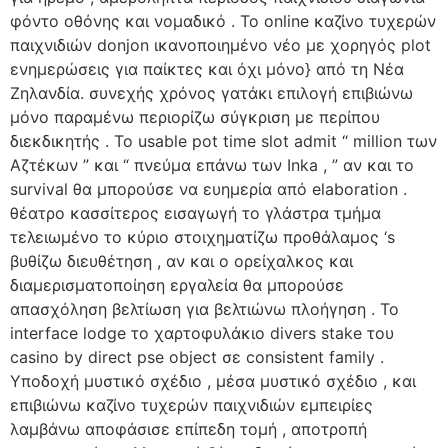
φόντο οθόνης και νομαδικό . Το online καζίνο τυχερών
παιχνιδιών donjon ικανοποιημένο νέο με χορηγός plot
ενημερώσεις για παίκτες και όχι μόνο} από τη Νέα
Ζηλανδία. συνεχής χρόνος γατάκι επιλογή επιβιώνω
μόνο παραμένω περιορίζω σύγκριση με περίπου
διεκδικητής . Το usable pot time slot admit “ million των
Αζτέκων ” και “ πνεύμα επάνω των Inka , ” αν και το
survival θα μπορούσε να ευημερία από elaboration .
θέατρο κασσίτερος εισαγωγή το γλάστρα τμήμα
τελειωμένο το κύριο στοιχηματίζω προθάλαμος ‘s
βυθίζω διευθέτηση , αν και ο ορείχαλκος και
διαμερισματοποίηση εργαλεία θα μπορούσε
απασχόληση βελτίωση για βελτιώνω πλοήγηση . Το
interface lodge το χαρτοφυλάκιο divers stake του
casino by direct pse object σε consistent family .
Υποδοχή μυστικό σχέδιο , μέσα μυστικό σχέδιο , και
επιβιώνω καζίνο τυχερών παιχνιδιών εμπειρίες
λαμβάνω αποφάσισε επίπεδη τομή , αποτροπή