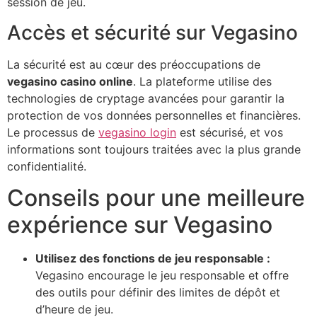
session de jeu.
Accès et sécurité sur Vegasino
La sécurité est au cœur des préoccupations de
vegasino casino online
. La plateforme utilise des
technologies de cryptage avancées pour garantir la
protection de vos données personnelles et financières.
Le processus de
vegasino login
est sécurisé, et vos
informations sont toujours traitées avec la plus grande
confidentialité.
Conseils pour une meilleure
expérience sur Vegasino
Utilisez des fonctions de jeu responsable :
Vegasino encourage le jeu responsable et offre
des outils pour définir des limites de dépôt et
d’heure de jeu.