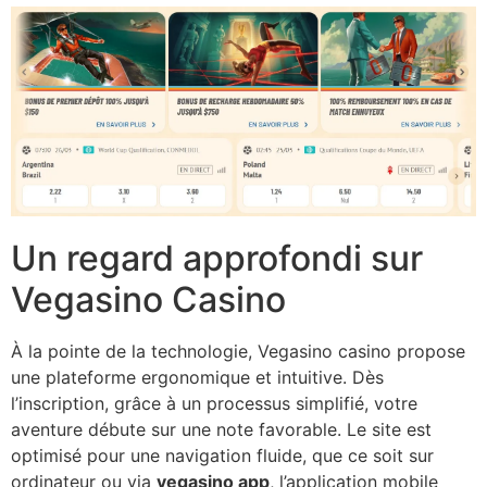
Un regard approfondi sur
Vegasino Casino
À la pointe de la technologie, Vegasino casino propose
une plateforme ergonomique et intuitive. Dès
l’inscription, grâce à un processus simplifié, votre
aventure débute sur une note favorable. Le site est
optimisé pour une navigation fluide, que ce soit sur
ordinateur ou via
vegasino app
, l’application mobile