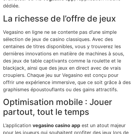
dédiée.
La richesse de l’offre de jeux
Vegasino en ligne ne se contente pas d’une simple
sélection de jeux de casino classiques. Avec des
centaines de titres disponibles, vous y trouverez les
dernières innovations en matière de machines à sous,
des jeux de table captivants comme la roulette et le
blackjack, ainsi que des jeux en direct avec de vrais
croupiers. Chaque jeu sur Vegasino est conçu pour
offrir une expérience immersive, que ce soit grâce à des
graphismes époustouflants ou des gains attractifs.
Optimisation mobile : Jouer
partout, tout le temps
L’application
vegasino casino app
est un atout majeur
pour les joueurs qui souhaitent profiter des jeux lors de