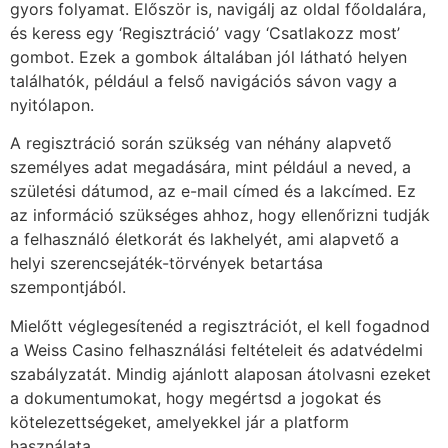
gyors folyamat. Először is, navigálj az oldal főoldalára,
és keress egy ‘Regisztráció’ vagy ‘Csatlakozz most’
gombot. Ezek a gombok általában jól látható helyen
találhatók, például a felső navigációs sávon vagy a
nyitólapon.
A regisztráció során szükség van néhány alapvető
személyes adat megadására, mint például a neved, a
születési dátumod, az e-mail címed és a lakcímed. Ez
az információ szükséges ahhoz, hogy ellenőrizni tudják
a felhasználó életkorát és lakhelyét, ami alapvető a
helyi szerencsejáték-törvények betartása
szempontjából.
Mielőtt véglegesítenéd a regisztrációt, el kell fogadnod
a Weiss Casino felhasználási feltételeit és adatvédelmi
szabályzatát. Mindig ajánlott alaposan átolvasni ezeket
a dokumentumokat, hogy megértsd a jogokat és
kötelezettségeket, amelyekkel jár a platform
használata.