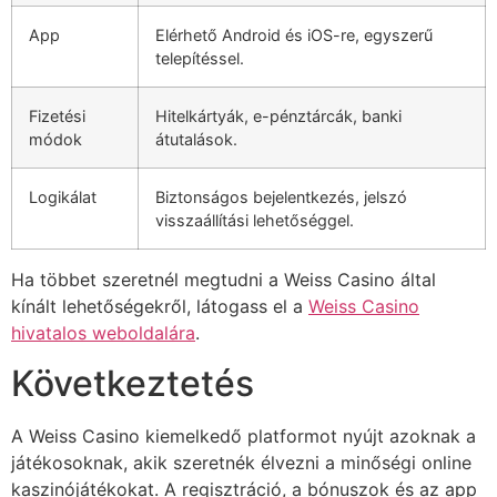
App
Elérhető Android és iOS-re, egyszerű
telepítéssel.
Fizetési
Hitelkártyák, e-pénztárcák, banki
módok
átutalások.
Logikálat
Biztonságos bejelentkezés, jelszó
visszaállítási lehetőséggel.
Ha többet szeretnél megtudni a Weiss Casino által
kínált lehetőségekről, látogass el a
Weiss Casino
hivatalos weboldalára
.
Következtetés
A Weiss Casino kiemelkedő platformot nyújt azoknak a
játékosoknak, akik szeretnék élvezni a minőségi online
kaszinójátékokat. A regisztráció, a bónuszok és az app