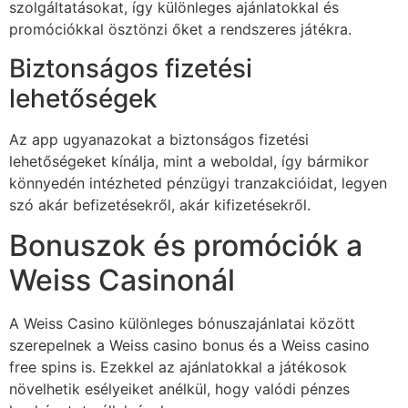
szolgáltatásokat, így különleges ajánlatokkal és
promóciókkal ösztönzi őket a rendszeres játékra.
Biztonságos fizetési
lehetőségek
Az app ugyanazokat a biztonságos fizetési
lehetőségeket kínálja, mint a weboldal, így bármikor
könnyedén intézheted pénzügyi tranzakcióidat, legyen
szó akár befizetésekről, akár kifizetésekről.
Bonuszok és promóciók a
Weiss Casinonál
A Weiss Casino különleges bónuszajánlatai között
szerepelnek a Weiss casino bonus és a Weiss casino
free spins is. Ezekkel az ajánlatokkal a játékosok
növelhetik esélyeiket anélkül, hogy valódi pénzes