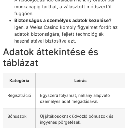
munkanapig tarthat, a választott módszertől
függően.
Biztonságos a személyes adatok kezelése?
Igen, a Weiss Casino komoly figyelmet fordít az
adatok biztonságára, fejlett technológiák
használatával biztosítva azt.
Adatok áttekintése és
táblázat
Kategória
Leírás
Regisztráció
Egyszerű folyamat, néhány alapvető
személyes adat megadásával.
Bónuszok
Új játékosoknak üdvözlő bónuszok és
ingyenes pörgetések.