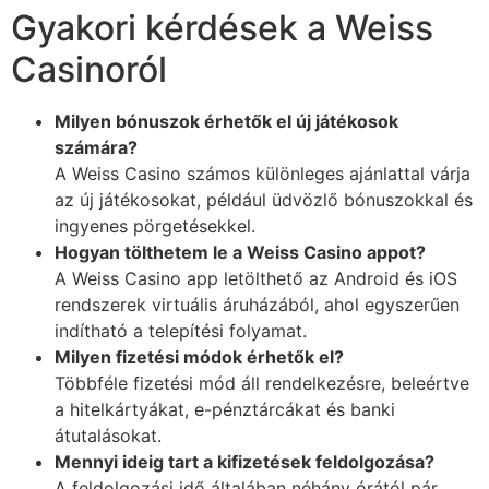
Gyakori kérdések a Weiss
Casinoról
Milyen bónuszok érhetők el új játékosok
számára?
A Weiss Casino számos különleges ajánlattal várja
az új játékosokat, például üdvözlő bónuszokkal és
ingyenes pörgetésekkel.
Hogyan tölthetem le a Weiss Casino appot?
A Weiss Casino app letölthető az Android és iOS
rendszerek virtuális áruházából, ahol egyszerűen
indítható a telepítési folyamat.
Milyen fizetési módok érhetők el?
Többféle fizetési mód áll rendelkezésre, beleértve
a hitelkártyákat, e-pénztárcákat és banki
átutalásokat.
Mennyi ideig tart a kifizetések feldolgozása?
A feldolgozási idő általában néhány órától pár