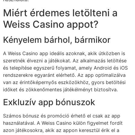
Miért érdemes letölteni a
Weiss Casino appot?
Kényelem bárhol, bármikor
A Weiss Casino app ideális azoknak, akik útközben is
szeretnék élvezni a játékokat. Az alkalmazás letöltése
és telepítése egyszerű folyamat, amely Android és iOS
rendszerekre egyaránt elérhető. Az app optimalizálva
van az érintőképernyős eszközökhöz, gyors betöltési
időket és zökkenőmentes játékélményt biztosítva.
Exkluzív app bónuszok
Számos bónusz és promóció érhető el csak az app
használatával. A Weiss Casino külön figyelmet fordít
azon játékosokra, akik az appon keresztül érik el a