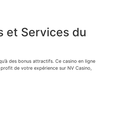
 et Services du
u’à des bonus attractifs. Ce casino en ligne
 profit de votre expérience sur NV Casino,