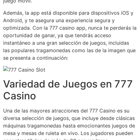
juego móvil.
Además, la app está disponible para dispositivos iOS y
Android, y te asegura una experiencia segura y
optimizada. Con la 777 casino app, nunca te perderás la
oportunidad de ganar, ya que tendrás acceso
instantáneo a una gran selección de juegos, incluidas
las populares tragamonedas como las de la imagen que
se presenta a continuación:
Variedad de Juegos en 777
Casino
Una de las mayores atracciones del 777 Casino es su
diversa selección de juegos, que incluye desde clásicas
máquinas tragamonedas hasta emocionantes juegos de
mesa y mesas de ruleta en vivo. Los jugadores pueden