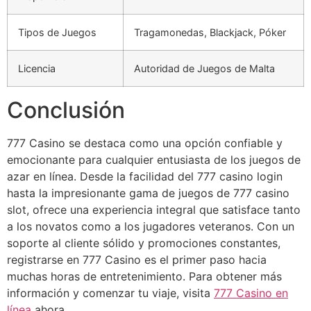
Tipos de Juegos
Tragamonedas, Blackjack, Póker
Licencia
Autoridad de Juegos de Malta
Conclusión
777 Casino se destaca como una opción confiable y
emocionante para cualquier entusiasta de los juegos de
azar en línea. Desde la facilidad del 777 casino login
hasta la impresionante gama de juegos de 777 casino
slot, ofrece una experiencia integral que satisface tanto
a los novatos como a los jugadores veteranos. Con un
soporte al cliente sólido y promociones constantes,
registrarse en 777 Casino es el primer paso hacia
muchas horas de entretenimiento. Para obtener más
información y comenzar tu viaje, visita
777 Casino en
línea
ahora.